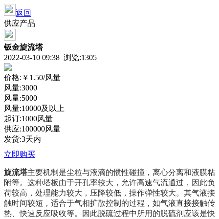
返回
供应产品
钣金旋流塔
2022-03-10 09:38 浏览:
1305
价格:
￥1.50
/风量
风量:3000
风量:5000
风量:10000及以上
起订:1000风量
供应:100000风量
发货:3天内
立即购买
旋流塔
主要机制是尘粒与液滴的惯性碰撞，离心分离和液膜粘
附等。这种塔板由于开孔率较大，允许高速气流通过，因此负
荷较高，处理能力较大，压降较低，操作弹性较大。其气液接
触时间较短，适合于气相扩散控制的过程，如气液直接接触传
热、快速反应吸收等。因此脱硫过程中所用的脱硫剂应该是快