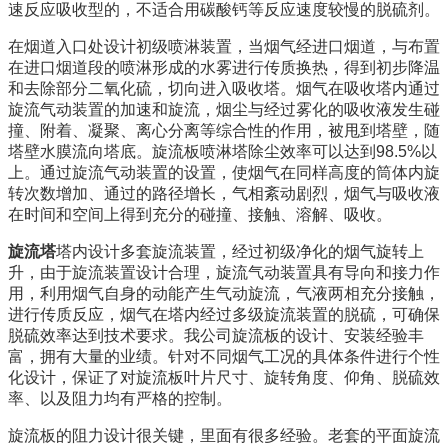
速反应吸收型的，不适合用碳酸钙等反应速度较慢的脱硫剂。
在烟道入口处设计初级喷淋装置，当烟气经进口烟道，与布置
在进口烟道段的喷淋形成的水雾进行传质换热，得到初步降温
和去除部分二氧化硫，切向进入吸收塔。烟气在吸收塔内通过
旋流气动装置的加速和旋流，烟尘与经过雾化的吸收液发生碰
撞、附着、凝聚、离心分离等综合性的作用，被甩到塔壁，随
塔壁水膜流向塔底。旋流板喷淋塔除尘效率可以达到98.5%以
上。通过旋流气动装置的设置，使烟气在同样高度的筒体内旋
转次数增加、通过的路径增长，气相紊动剧烈，烟气与吸收液
在时间和空间上得到充分的碰撞、接触、溶解、吸收。
旋流塔
塔内设计多套旋流装置，经过初级净化的烟气旋转上
升，由于旋流装置设计合理，旋流气动装置具有导向和接力作
用，利用烟气自身的动能产生气动旋流，气液两相充分接触，
进行传质反应，烟气在塔内经过多级旋流装置的脱硫，可确保
脱硫效率达到技术要求。我公司旋流板的设计、安装经验丰
富，拥有大量的业绩。针对不同烟气工况的具体条件进行个性
化设计，保证了对旋流板叶片尺寸、旋转角度、仰角、脱硫效
率、以及阻力均有严格的控制。
旋流板的阻力设计很关键，里面有很多经验。老套的平面旋流