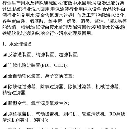
行业生产用水及特殊酸碱回收;市政中水回用;垃圾渗滤液分离
过滤;纺织行业洗水回用;电泳涂装行业用纯水设备;食品饮料白
酒行业勾兑用水;黄金含氰废水达标排放及工艺脱铜;海水淡化;
各种蛋白质、氨基酸、维生素、奶类、酒类、酱油、调味品等
的浓缩、精制;造纸漂白废水处理及碱液回收;变频供水设备;除
铁锰软化过滤设备;冶金行业污水处理及回用。
1、水处理设备
◢ 反渗透装置、纳滤装置、超滤装置;
◢ 连续电除盐装置(EDI、CEDI);
◢ 全自动软化装置、离子交换装置;
◢ 除铁锰过滤器、除氧过滤器、除氟过滤器、机械过滤器、
精密过滤器;
◢ 新型空气、氧气源臭氧发生器;
◢ 刷桶拔盖机、气动拔盖机、刷桶机、管道清洗机、RO离线
清洗机(4英寸、8英寸);