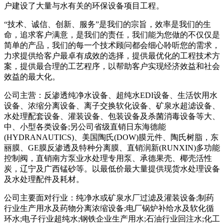
户建设了大量与水有关的环保设备项目工程。
“技术、诚信、创新、服务”是我们的宗旨，效率是我们的生
命，追求客户满意，是我们的责任，我们能为您做的不仅仅是
简单的产品，我们的每一个技术顾问都会细心聆听您的需求，
力求提供给客户最卓有成效的选择，提供最优化的工程技术方
案，提供最合理的工艺程序，以帮助客户实现经济效益和社会
效益的最大化。
公司主营：反渗透纯净水设备、超纯水EDI设备、生活饮用水
设备、浓缩分离设备、离子交换软化设备、矿泉水超滤设备、
水处理配套设备、灌装设备、包装设备及杀菌消毒设备等大、
中、小型各类设备;另公司省级直销日东海德能
(HYDRANAUTICS)、美国陶氏(DOW)膜元件、陶氏树脂，东
丽膜、GE膜反渗透及特种分离膜、直销润新(RUNXIN)多功能
控制阀，直销南方泵业水处理专用泵、承德果壳、椰壳活性
炭，辽宁及广西锰砂等。以最低价最大量提供现货水处理设备
及水处理配件及耗材。
公司主要面对行业：纯净水或矿泉水厂过滤及灌装设备;制药
行业生产用水及药物分离浓缩设备;电厂锅炉补给水及软化循
环水;电子行业超纯水;钢铁企业生产用水;石油行业回注水;化工