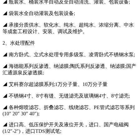
◢ 瓶装水、桶装水半自动及全自动清洗、灌装、包装设备;
◢ 袋装水全自动灌装及包装设备;
◢ 承接分质供水、软化水、纯水、超纯水、浓缩分离、中水
等成套工程设计、安装、调试及维护。
2、水处理配件
◢ 南方卧式、立式水处理专用多级泵、凌霄卧式不锈钢水泵;
◢ 海德能系列反渗透、纳滤膜;陶氏系列反渗透、纳滤膜;国产
汇通源泉反渗透膜;
◢ 艾科赛尔超滤膜系列;1万分子量、10万分子量
◢ 不锈钢4寸、8寸有缝、无缝滤壳及玻璃钢4寸、8寸滤壳;
◢ 各种熔喷滤芯、折叠滤芯、线绕滤芯、PE管式滤芯等系列
(10″ 20″ 30″ 40″);
◢ 进口高、低压保护开关及液位开关，进口、国产电磁阀
(1/2″-2″)，进口TDS测试笔;