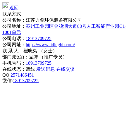
返回
联系方式
公司名称：江苏力鼎环保装备有限公司
公司地址：
苏州工业园区金鸡湖大道88号人工智能产业园C1-
1001单元
公司电话：
18913709725
公司网址：
https://www.lidinghb.com/
联 系 人：崔晓絮 （女士）
部门(职位)：品牌 （推广专员）
手机号码：
18913709725
在线状态：
离线
发送消息
在线交谈
QQ:
2571486451
微信:
18913709725