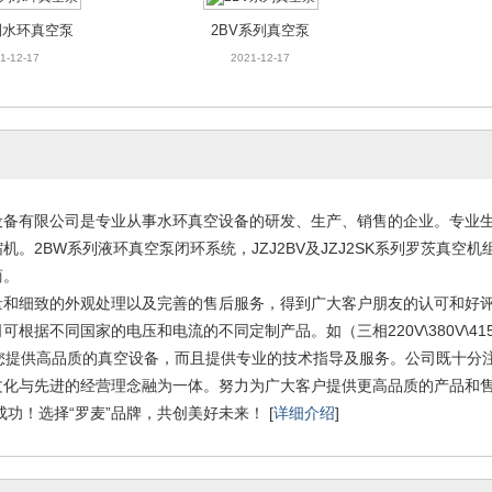
列水环真空泵
2BV系列真空泵
1-12-17
2021-12-17
备有限公司是专业从事水环真空设备的研发、生产、销售的企业。专业生产：2
机。2BW系列液环真空泵闭环系统，JZJ2BV及JZJ2SK系列罗茨真
0L-80000L
搪玻璃反应釜50L-80000L
搪玻璃搅拌
商。
1-12-17
2021-12-17
2
量和细致的外观处理以及完善的售后服务，得到广大客户朋友的认可和好
根据不同国家的电压和电流的不同定制产品。如（三相220V\380V\415V\420V
提供高品质的真空设备，而且提供专业的技术指导及服务。公司既十分注
文化与先进的经营理念融为一体。努力为广大客户提供更高品质的产品
成功！选择“罗麦”品牌，共创美好未来！ [
详细介绍
]