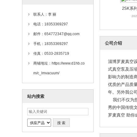
2SK系
202
联系人：李 丽
电话：18353369297
邮件：654772347@qq.com
公司介绍
手机：18353369297
传真：0533-2835719
淄博罗麦真空设
商铺地址：https://www.d1hb.co
式真空泵及压缩
搪瓷反应釜5
m/c_lmvacuum/
影响力的制造
202
优质的产品质
年。另外我公司可
站内搜索
我们不仅为您
秀的中国传统
罗麦真空 助你