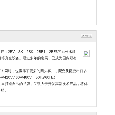
BV、SK、2SK、2BE1、2BE3等系列水环
空机组等真空设备。经过多年的发展，已成为国内颇有
50L-80000L
搪瓷釜配件50L-80000L
021-12-17
2021-12-17
评！同时，也赢得了更多的回头客。，配套及配套出口多
\460V\480V 50Hz\60Hz）
重打造自己的品牌，又致力于开发高新技术产品，将优
和售服。