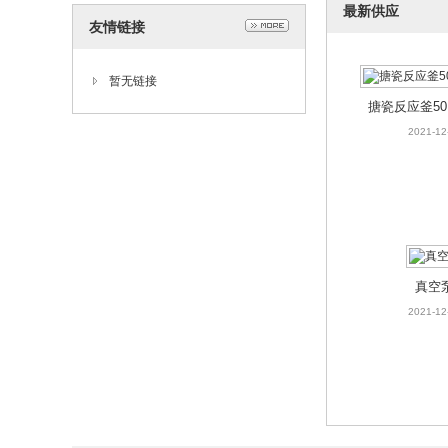
最新供应
搪玻璃反应
友情链接
放料
202
暂无链接
搪瓷反应釜50L-
2021-12
2SK系
202
真空
2021-12