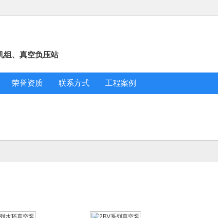
0L-80000L
搪玻璃反应釜50L-80000L
搪玻璃搅拌
1-12-17
2021-12-17
2
空机组、真空负压站
荣誉资质
联系方式
工程案例
真空泵
水
釜配件 机封水套
2021-12-17
2
阀 搅拌
1-12-17