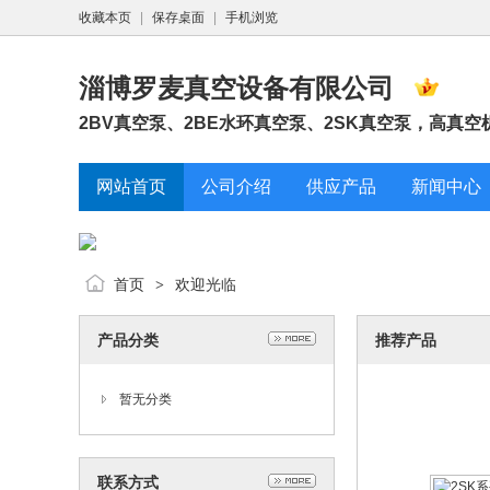
收藏本页
|
保存桌面
|
手机浏览
搪瓷反应釜5
202
淄博罗麦真空设备有限公司
2BV真空泵、2BE水环真空泵、2SK真空泵，高真
网站首页
公司介绍
供应产品
新闻中心
搪玻璃反应
首页
欢迎光临
>
放料
202
产品分类
推荐产品
暂无分类
联系方式