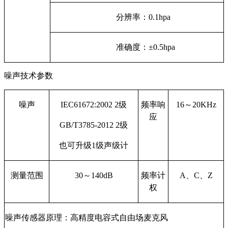
分辨率
：
0.1hpa
准确度
：
±0.5hpa
噪声技术参数
噪声
I
EC61672:2002 2级
频率响
16
～20
KHz
应
G
B
/
T3785
-
2012 2级
也可升级
1级声级计
测量范围
30
～140
dB
频率计
A、C、Z
权
噪声传感器原理：高精度电容式自由场麦克风