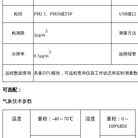
粒径
PM2.5、PM10或TSP
USB接口
3
检测限
测量方法
2μg/m
3
分辨率
故障报警
0.1μg/m
远程数据查询
具备DTU模块，可远程查询仪器工作状态和实时测量数
可选配：
气象技术参数
温度
量程：-
40
～70
℃
湿度
量程：0
～
100
%
RH