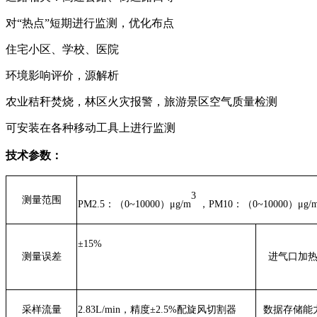
对
“
热点
”
短期进行
监测，优化布点
住宅小区
、学校、医院
环境影响
评价，源解析
农业秸秆焚烧
，林区火灾报警，旅游景区空气质量检测
可安装在
各种移动工具上进行监测
技术参数：
3
测量范围
PM2.5：（0~
10000
）μg/m
，PM10：（0~
10000
）μg/
±15%
测量误差
进气口加
采样流量
2.83L/min，精度±2.5%配旋风切割器
数据存储能