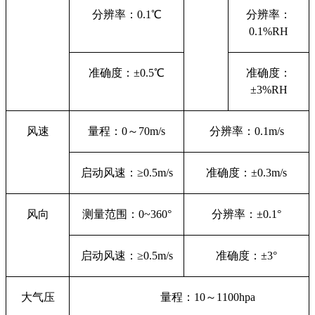
分辨率
：0
.1℃
分辨率：
0
.1
%
RH
准确度
：
±0.5℃
准确度：
±3%
RH
风速
量程：0
～
70
m/s
分辨率：0
.1m/s
启动风速：≥0
.5m/s
准确度：±0
.3m/s
风向
测量范围：0~
360°
分辨率
：
±0.1°
启动风速：≥0
.5m/s
准确度
：
±3°
大气压
量程
：1
0
～
1100hpa