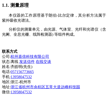
1.1.
测量原理
本仪器的工作原理基于朗伯
-比尔定律，其分析方法属于
紫外吸收光谱法。
分析仪的测量单元，由光源、气体室、光纤和光谱仪（含
光阑、全息光栅、线阵检测器
) 等组件构成。
联系方式
公司:
杭州喜倍科技有限公司
状态:
离线
发送信件
在线交谈
姓名:齐皓明(先生)
电话:
057156773665
手机:
13958047532
地区:浙江-杭州市
地址:
浙江省杭州市余杭区五常大道达峰科技园
微信:
13958047532