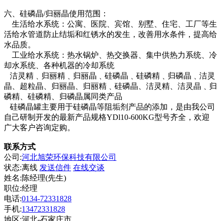
六、硅磷晶/归丽晶使用范围：
生活给水系统：公寓、医院、宾馆、别墅、住宅、工厂等生
活给水管道防止结垢和红锈水的发生，改善用水条件，提高给
水品质。
工业给水系统：热水锅炉、热交换器、集中供热力系统、冷
却水系统、各种机器的冷却系统
洁灵精﹑归丽精﹑归丽晶﹑硅磷晶﹑硅磷精﹑归磷晶﹑洁灵
晶、超粒晶、归丽晶、归丽精﹑硅磷晶、洁灵精、洁灵晶﹑归
磷精、硅磷精、归磷晶属同类产品
硅磷晶罐主要用于硅磷晶等阻垢剂产品的添加，是由我公司
自己研制开发的最新产品规格YDl10-600KG型号齐全，欢迎
广大客户咨询定购。
联系方式
公司:
河北旭荣环保科技有限公司
状态:
离线
发送信件
在线交谈
姓名:陈经理(先生)
职位:经理
电话:
0134-72331828
手机:
13472331828
地区:河北-石家庄市