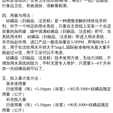
品和农业组织／世界卫生组织)的标准，每生产一批产品都进
行食品卫生、有效成份、溶解量检测。
四、用量与用法：
硅磷晶（归丽晶、洁灵精）是一种缓慢溶解的球状化学药
剂。对于一个特定的用水系统，只要在主管线上安装一个合适
容量的加药罐，罐中填满硅磷晶（归丽晶、洁灵精）即可。当
系统用水时， 硅磷晶（归丽晶、洁灵精）即进入用水系统，
并开始起作用。进口产品一般添加量在3-5PPM，即每吨水3-5
克，用于生活饮用水不得大于5mg/L,国际标准每吨水最大量不
能超过10克，用于工业可以不考虑.
硅磷晶（归丽晶、洁灵精）技术使用方便，无动力消耗，不
增加用水系统的阻力，平时无需专人维护，只需要3—6个月补
加一次硅磷晶就可以了。
五、投入量计算方法：
基本使用量
日使用量（吨）×5-10ppm（浓度）×365天/1000=硅磷晶预定
用量（公斤）
补充投入量
日使用量（吨）×5-10ppm（浓度）×90天/1000=硅磷晶预定
用量（公斤）