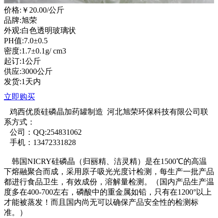
价格:
￥20.00
/公斤
品牌:旭荣
外观:白色透明玻璃状
PH值:7.0±0.5
密度:1.7±0.1g/ cm3
起订:1公斤
供应:3000公斤
发货:1天内
立即购买
鸡西优质硅磷晶加药罐制造 河北旭荣环保科技有限公司联
系方式：
公司：QQ:254831062
手机：13472331828
韩国NICRY硅磷晶（归丽精、洁灵精）是在1500℃的高温
下熔融聚合而成，采用原子吸光光度计检测，每生产一批产品
都进行食品卫生，有效成份，溶解量检测。（国内产品生产温
度多在400-700左右，磷酸中的重金属如铅，只有在1200°以上
才能被蒸发！而且国内尚无可以确保产品安全性的检测标
准。）