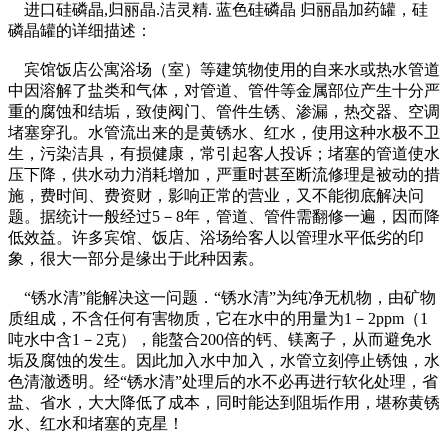
进口硅磷晶,归丽晶.洁灵精. 蓝色硅磷晶 归丽晶加药罐，硅
磷晶罐的详细描述：
宾馆饭店公寓浴场（室）等建筑物使用的自来水或热水管道
中因溶解了盐类和气体，对管道、管件等金属部位产生十分严
重的腐蚀和结垢，致使阀门、管件生锈、渗漏，热交器、空调
堵塞穿孔。水管流出来的是黄锈水、红水，使用这种水极不卫
生，污染洁具，有损健康，常引起客人投诉；堵塞的管道使水
压下降，供水动力消耗增加，严重时甚至断流修理是被动的措
施，费时间、费资财，影响正常的营业，又不能彻底解决问
题。据统计一般经过5－8年，管道、管件需翻修一遍，因而降
低效益。许多宾馆、饭店、浴场给客人以管理水平低劣的印
象，很大一部分是缘出于此种因素。
“锈水清”能解决这一问题．“锈水清”为纯净无机物，由矿物
质组成，不含任何有害物质，它在水中的用量为1－2ppm（1
吨水中含1－2克），能螯合200倍的钙、镁离子，从而避免水
垢及腐蚀的发生。因此加入水中加入，水管立刻停止锈蚀，水
色清澈透明。经“锈水清”处理后的水不必再进行软化处理，省
盐、省水，大大降低了成本，同时能达到阻垢作用，堪称黄锈
水、红水和堵塞的克星！