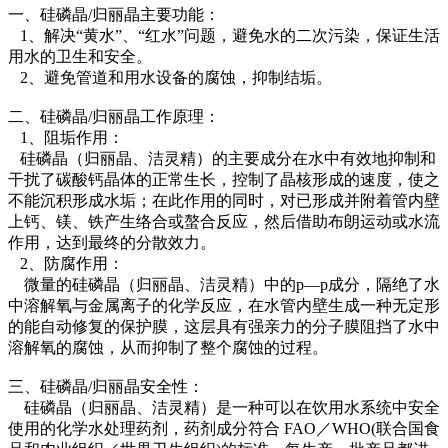
一、硅磷晶/归丽晶主要功能：
1、解决“黄水”、“红水”问题，避免水的二次污染，保证生活
用水的卫生和安全。
2、避免管道和用水设备的腐蚀，抑制结垢。
二、硅磷晶/归丽晶工作原理：
1、阻垢作用：
硅磷晶（归丽晶、洁灵精）的主要成分在水中有效地抑制和
干扰了碳酸钙晶体的正常生长，控制了晶核形成的速度，使之
不能沉积形成水垢；在此作用的同时，对已形成并附着管内壁
上钙、镁、铁产生络合或螯合反应，然后借助布朗运动或水流
作用，达到最终的分散效力。
2、防腐作用：
微量的硅磷晶（归丽晶、洁灵精）中的p—p成分，隔绝了水
中溶解氧与金属离子的化学反应，在水管内壁生成一种无定形
的能自动修复的保护膜，这层具有强亲力的分子膜阻挡了水中
溶解氧的腐蚀，从而抑制了整个腐蚀的过程。
三、硅磷晶/归丽晶安全性：
硅磷晶（归丽晶、洁灵精）是一种可以在饮用水系统中安全
使用的化学水处理药剂，药剂成分符合 FAO／WHO(联合国食