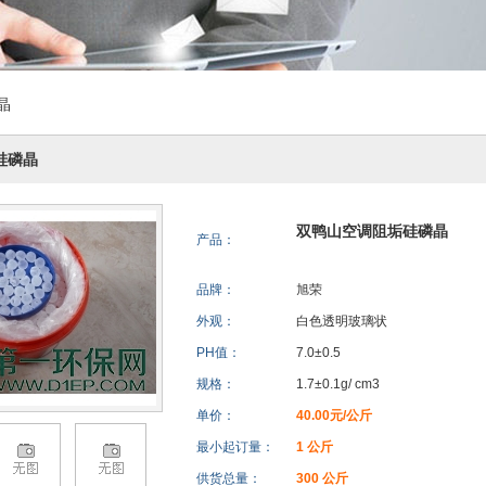
晶
硅磷晶
双鸭山空调阻垢硅磷晶
产品：
品牌：
旭荣
外观：
白色透明玻璃状
PH值：
7.0±0.5
规格：
1.7±0.1g/ cm3
单价：
40.00元/公斤
最小起订量：
1 公斤
供货总量：
300 公斤