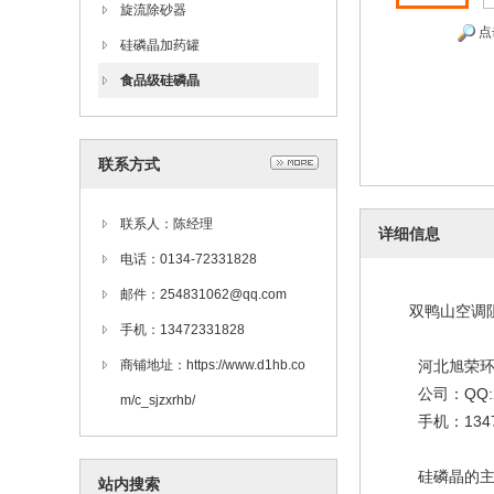
旋流除砂器
点
硅磷晶加药罐
食品级硅磷晶
联系方式
联系人：陈经理
详细信息
电话：0134-72331828
邮件：254831062@qq.com
双鸭山空调阻
手机：13472331828
商铺地址：https://www.d1hb.co
河北旭荣环
公司：QQ:25
m/c_sjzxrhb/
手机：13472
硅磷晶的主要
站内搜索