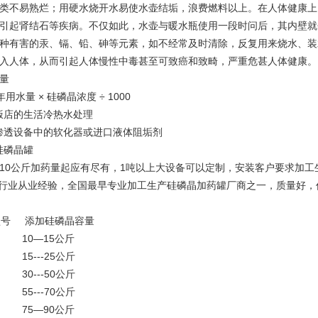
类不易熟烂；用硬水烧开水易使水壶结垢，浪费燃料以上。在人体健康上
引起肾结石等疾病。不仅如此，水壶与暖水瓶使用一段时问后，其内壁就
种有害的汞、镉、铅、砷等元素，如不经常及时清除，反复用来烧水、装
入人体，从而引起人体慢性中毒甚至可致癌和致畸，严重危甚人体健康
量
 年用水量 × 硅磷晶浓度 ÷ 1000
饭店的生活冷热水处理
渗透设备中的软化器或进口液体阻垢剂
硅磷晶罐
10公斤加药量起应有尽有，1吨以上大设备可以定制，安装客户要求加工
行业从业经验，全国最早专业加工生产硅磷晶加药罐厂商之一，质量好，
型号 添加硅磷晶容量
 10—15公斤
 15---25公斤
 30---50公斤
 55---70公斤
 75—90公斤