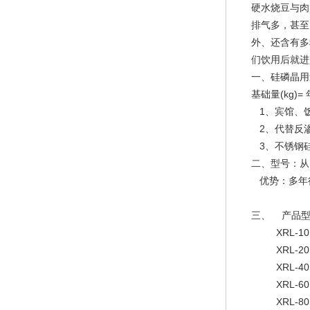
硬水烧豆与肉
排气多，甚至
外、还含有多
们饮用后就进
一、硅磷晶用
基础量(kg)=
1、宾馆、
2、代替反
3、不锈钢
二、型号：从
优势：多年
三、 产品
XRL-10
XRL-20
XRL-40
XRL-60
XRL-80