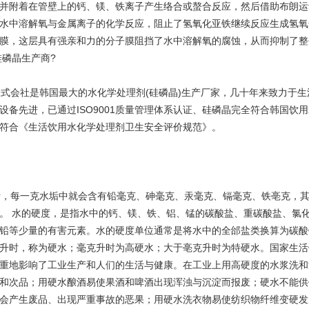
并附着在管壁上的钙、镁、铁离子产生络合或螯合反应，然后借助布朗运
水中溶解氧与金属离子的化学反应，阻止了氢氧化亚铁继续反应生成氢氧
护膜，这层具有强亲和力的分子膜阻挡了水中溶解氧的腐蚀，
硅磷晶生产商?
会社是韩国最大的水化学处理剂(硅磷晶)生产厂家，几十年来致力于生
设备先进，已通过ISO9001质量管理体系认证、硅磷晶完全符合韩国
符合《生活饮用水化学处理剂卫生安全评价规范》。
，每一克水垢中就会含有铅毫克、砷毫克、汞毫克、镉毫克、铁亳克，其
。 水的硬度，是指水中的钙、镁、铁、铝、锰的碳酸盐、重碳酸盐、氯
铅等少量的有害元素。水的硬度单位通常是将水中的全邰盐类换算为碳酸
升时，称为硬水；毫克升时为高硬水；大于亳克升时为特硬水。国家生活
重地影响了工业生产和人们的生活与健康。在工业上用高硬度的水浆洗和
和次品；用硬水酿酒易使果酒和啤酒出现浑浊与沉淀而报废；硬水不能供
会产生废品、出现严重事故的恶果；用硬水洗衣物易使纺织物纤维变硬发