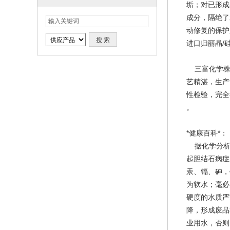
垢；对已形成
成分，隔绝了
动修复的保
进口归丽晶/
三富化学株式
艺精湛，生产
性检验，完全
。
*健康百科*：
据化学分析
起胆结石病症
汞、镉、砷，
为软水；毫必
硬度的水质严
降，形成废品
业用水，否则