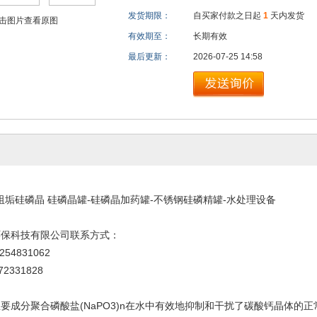
发货期限：
自买家付款之日起
1
天内发货
击图片查看原图
有效期至：
长期有效
最后更新：
2026-07-25 14:58
垢硅磷晶 硅磷晶罐-硅磷晶加药罐-不锈钢硅磷精罐-水处理设备
保科技有限公司联系方式：
4831062
331828
成分聚合磷酸盐(NaPO3)n在水中有效地抑制和干扰了碳酸钙晶体的