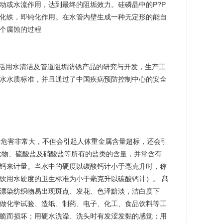
动或水流作用，达到最终的阻垢效力。硅磷晶中的P?P
化铁，即钝化作用。在水管内壁生成一种无定形的能自
从而抑制了整个腐蚀的过程
活用水清洁及管道阻垢防锈产品的研究与开发，生产工
饮用水水质标准，并且通过了中国疾病预防控制中心的安全
危害非常大，不但会引起人体重金属含量超标，还会引
化物、硫酸盐及硝酸盐等所有的盐类的含量，并常含有
钙来计量。当水中的硬度以碳酸钙计小于亳克升时，称
饮用水硬度的卫生标准为小于毫克升以碳酸钙计）。 髙
漂染纺织物易出现斑点、发花、色泽黯淡，洁白度下
做化学试验、造纸、制药、电子、化工、食品饮料等工
脆而损坏；用硬水洗澡、洗头时有发涩发黏的感觉；用