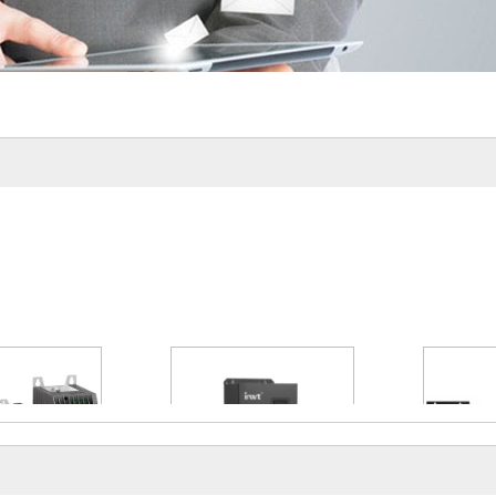
V66480CC113
河南合康高压变频器功率单元
门子彩色显示屏
维修 高压变频器维修厂家
2-10-12
2022-10-12