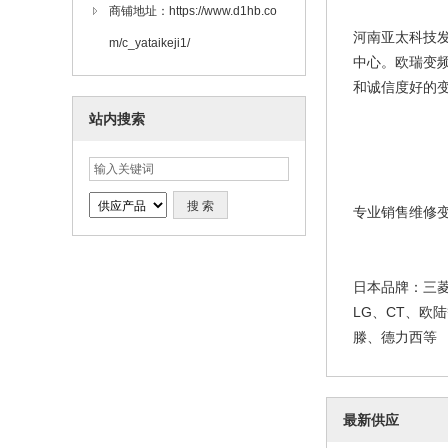
商铺地址：https://www.d1hb.co
河南亚太科技
m/c_yataikeji1/
西门子SIMAT
中心。欧瑞变频
I/O
202
和诚信度好的
站内搜索
西门子 G120
计变频
202
专业销售维修变
日本品牌：三
LG、CT、
滕、德力西等 
西门子触摸屏6A
最新供应
AX0西
202