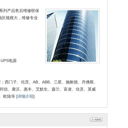
腾系列产品售后维修联保
0C PN版本一体式
地区规模大，维修专业
0.55-132KW
026-06-11
西门子G120C一体式变频器US
装Smart700触摸
S 0.55KW-132KW
2022-11-14
屏7寸
022-11-23
UPS电源
：西门子、伦茨、AB、ABB、三星、施耐德、丹佛斯、
安邦信、康沃、惠丰、艾默生、森兰、富凌、佳灵、英威
欧陆等 [
详细介绍
]