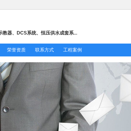
教器、DCS系统、恒压供水成套系...
荣誉资质
联系方式
工程案例
IC ET200分布式
西门子G120XA风机水泵型变
西门子G12
模拟量输入
频器0.75kw-560kw
变频器 
6-06-11
2026-06-11
2
西门子G120/C操作面板6SL32
/G120P 模块式设
西门子全新原
550AA004CA1
2022-11-23
器控制单元
2-11-23
2