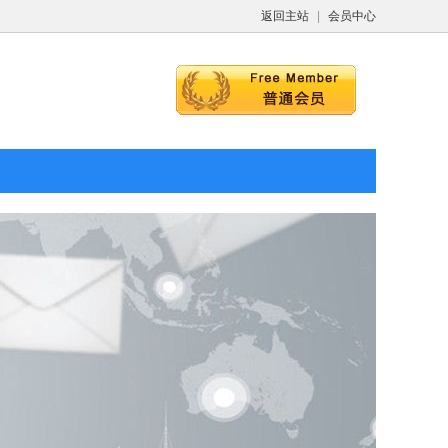
返回主站
|
会员中心
西门子G120控制单元 CU240E
-2 全新原装
2022-11-23
0C PN版本一体式
0.55-132KW
026-06-11
西门子G120C一体式变频器US
装Smart700触摸
S 0.55KW-132KW
2022-11-14
屏7寸
022-11-23