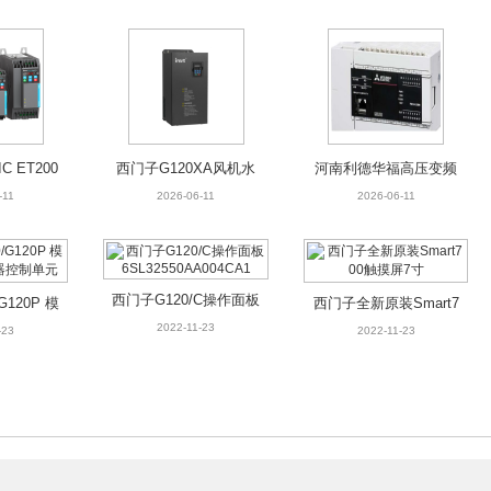
C ET200
西门子G120XA风机水
河南利德华福高压变频
模拟量输入
泵型变频器0.75kw-560
器功率单元维修 高压变
-11
2026-06-11
2026-06-11
kw
频器维修厂家
西门子G120/C操作面板
G120P 模
西门子全新原装Smart7
6SL32550AA004CA1
2022-11-23
器控制单
00触摸屏7寸
-23
2022-11-23