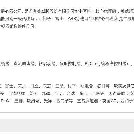
发展有限公司, 是深圳英威腾股份有限公司华中区唯一核心代理商，英威
IC ET200分布式
西门子G120XA风机水泵型变
西门子G12
器河南一级代理商，西门子、富士、ABB等进口品牌核心代理商.是中原
模拟量输入
频器0.75kw-560kw
变频器 
6-06-11
2026-06-11
2
变频器销售维修公司。
西门子G120/C操作面板6SL32
/G120P 模块式设
西门子全新原
550AA004CA1
2022-11-23
器控制单元
2-11-23
2
频器、直流调速器、软启动器、伺服控制器、PLC（可编程序控制器）、
菱、富士、安川、日立、东芝、三垦、松下、明电舍、春日等 欧美及其它
欧陆等 台湾品牌：普传、九德、台安、台达、东元、士林等 国产品牌：
PLC： 三菱、欧姆龙、光洋、西门子等 直流调速器：英国CT、西门子、
V66480CC113
河南合康高压变频器功率单元
门子彩色显示屏
维修 高压变频器维修厂家
2-10-12
2022-10-12