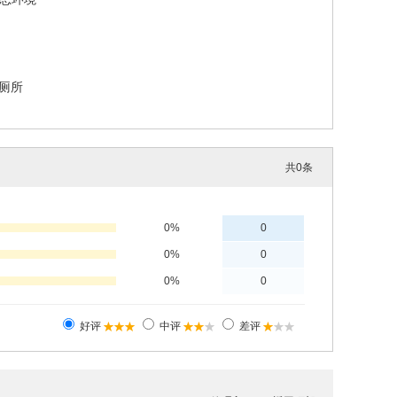
厕所
共
0
条