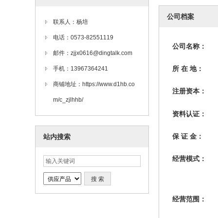
公司档案
联系人：杨培
电话：0573-82551119
公司名称：
邮件：zjjx0616@dingtalk.com
所 在 地：
手机：13967364241
商铺地址：https://www.d1hb.co
注册资本：
m/c_zjlhhb/
资料认证：
保 证 金：
站内搜索
经营模式：
经营范围：