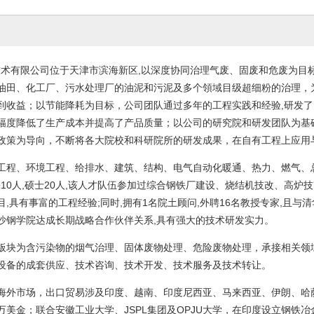
有限公司位于天津市滨海新区,以深度协同治理气废、固废和危废为目标
油田、化工厂、污水处理厂的油泥和污泥及多个領域目级超细粉的治理，
到收益；以节能降耗为目标，公司团队通过多年的工程实践和经验,研发了
幅度降低了生产成本并提高了产品质量；以公司的研究院和研发团队为基
政策为导向，不断将各大院校和科研院所的研发成果，在自有工程上应用
工程、环境工程、给排水、建筑、结构、电气自动化暖通、热力、燃气、
±
10
人
,
硕士
20
人
,
该人才队伍参加过综合钢铁厂建设、烧结机技改、高炉技
目
,
具有事富的工程经验
;
同时
,
拥有
1
名院土顾问
,
外聘
16
名教授专家
,
且与清
沙钢学院达成长期战略合作伙伴关系
,
具有强大的技术研发实力。
板块为含污染物的烟气治理、固体废物处理、危险废物处理，承接相关领
设备的成套供应、技术咨询、技术开发、技术服务及技术转让。
海外市场，出口贸易涉及印度、越南、印度尼西亚、马来西亚、伊朗、哈
万美金；联合安徽工业大学、
JSPL
集团及
OPJU
大学，在印度设立钢铁冶