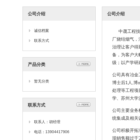
公司介绍
公司介绍
诚信档案
中晟工程技术
厂烧结烟气，
联系方式
治理让客户得
备，为客户大
级；以产学研
产品分类
公司具有冶金
暂无分类
博士后
1
人
,
博
处理等工程项
学、苏州大学
联系方式
公司主要业务
统集成及相关
联系人：胡经理
公司积极开拓
电话：13904417906
现销售额过千