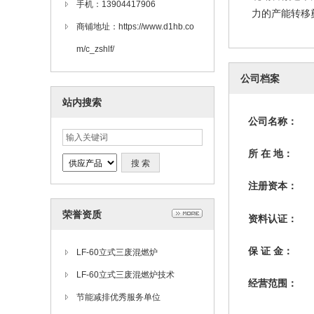
手机：13904417906
力的产能转移
商铺地址：https://www.d1hb.co
m/c_zshlf/
公司档案
站内搜索
公司名称：
所 在 地：
注册资本：
荣誉资质
资料认证：
保 证 金：
LF-60立式三废混燃炉
LF-60立式三废混燃炉技术
经营范围：
节能减排优秀服务单位