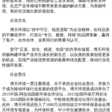
业价值本质，用匠心和创新在工业水系统、城镇与乡村水环
境、生态产业等领域不断带来更卓越的解决方案，为美丽环
境、美好生活做出新价值创造。
企业文化
博天环境以“持中守正、锐意进取”为企业精神，在对品质
的不懈追求中，打造出“专注、极致、持续”的品牌形象，赢得
了客户、合作伙伴、业界同行的尊重与认可。
坚守“正直、担当、精进、包容”的共享价值观，博天环境
积极构建环保产业共生成长的新生态，以自身的发展创造更多
的机会，实现产业链优势资源的集聚和优化配置，推动行业良
性循环发展。
社会责任
博天环境一贯注重商道、乐于承担企业社会责任，并致力
于成为推动环保行业发展的优质平台。博天环境曾成功举办了
2015中国-阿拉伯国家环保合作论坛，2015全国环保厅局长论
坛、2016国际水务领袖论坛、中欧校友商道论坛等行业盛会;
此外，博天环境还投入了1000万元特别设立中华环保基金会博
天环境专项基金，为环保科普、中小学生健康饮水、防治沙漠