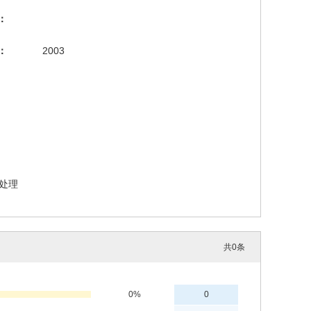
：
：
2003
处理
共
0
条