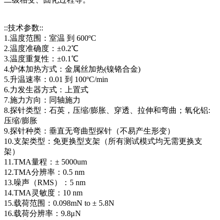
::技术参数::
1.温度范围：室温 到 600ºC
2.温度准确度：±0.2℃
3.温度重复性：±0.1℃
4.炉体加热方式：金属丝加热(镍铬合金)
5.升温速率：0.01 到 100ºC/min
6.力发生器方式：上置式
7.施力方向：同轴施力
8.探针类型：石英，压缩/膨胀、穿透、拉伸和弯曲；氧化铝:
压缩/膨胀
9.探针种类：垂直无弯曲型探针（不易产生形变）
10.支架类型：免更换型支架（所有测试模式均无需更换支
架）
11.TMA量程：± 5000um
12.TMA分辨率：0.5 nm
13.噪声（RMS）：5 nm
14.TMA灵敏度：10 nm
15.载荷范围：0.098mN to ± 5.8N
16.载荷分辨率：9.8μN