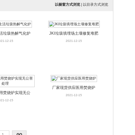
以橱窗方式浏览
|
以目录方式浏览
活垃圾热解气化炉
JKI垃圾填埋场土壤修复堆肥
021-12-15
2021-12-15
厂家现货供应医用焚烧炉
用焚烧炉实现无公
2021-12-15
害处理
021-12-15