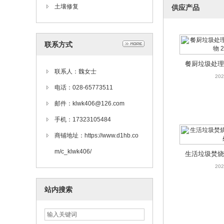
土壤修复
供应产品
联系方式
餐厨垃圾处理
联系人：魏女士
弃物 
202
电话：028-65773511
邮件：klwk406@126.com
手机：17323105484
商铺地址：https://www.d1hb.co
m/c_klwk406/
生活垃圾焚烧
202
站内搜索