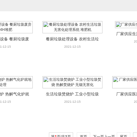
厂家供应生
设备 餐厨垃圾废
餐厨垃圾处理设备 农村生活垃
2
24H堆肥
圾无害化处理系统 堆肥机
1-12-15
2021-12-15
炉 热解气化炉就
生活垃圾焚烧炉 工业小型垃圾
厂家供应医
地处理
焚烧 热解焚烧炉 无烟无害化
1-12-15
2021-12-15
2
第
1
页/共
1
页
首页
下一页上一页
尾页