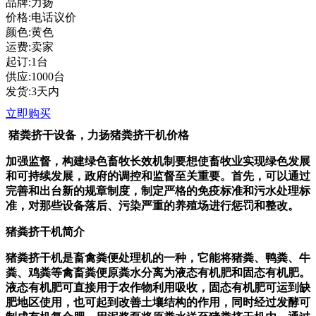
品牌:力扬
价格:电话议价
颜色:黄色
运费:卖家
起订:1台
供应:1000台
发货:3天内
立即购买
猪粪挤干设备，力扬猪粪挤干机价格
加强监督，构建绿色畜牧长效机制要想使畜牧业实现绿色发展
和可持续发展，政府的调控和监督至关重要。首先，可以通过
完善和出台新的规章制度，制定严格的免疫标准和污水处理标
准，对那些设备落后、污染严重的养殖场进行惩罚和整改。
猪粪挤干机简介
猪粪挤干机
是畜禽粪便
处理
机的一种，它能将猪粪、鸭粪、牛
粪、鸡粪等禽畜粪便原粪水分离为液态有机肥和固态有机肥。
液态
有机肥
可直接用于农作物利用吸收，固态有机肥可运到缺
肥地区使用，也可起到改善土壤结构的作用，同时经过发酵可