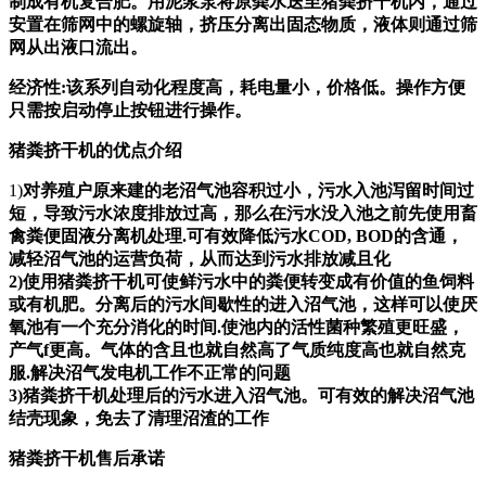
制成有机复合肥。用泥浆泵将原粪水送至
猪粪挤干机
内，通过
安置在筛网中的螺旋轴，挤压分离出固态物质，液体则通过筛
网从出液口流出。
经济性:该系列自动化程度高，耗电量小，价格低。操作方便
只需按启动停止按钮进行操作。
猪粪挤干机的优点介绍
1)
对养殖户原来建的老沼气池容积过小，污水入池泻留时间过
短，导致污水浓度排放过高，那么在污水没入池之前先使用畜
禽粪便固液分离机处理.可有效降低污水COD, BOD的含通，
减轻沼气池的运营负荷，从而达到污水排放减且化
2)使用
猪粪挤干机
可使鲜污水中的粪便转变成有价值的鱼饲料
或有机肥。分离后的污水间歇性的进入沼气池，这样可以使厌
氧池有一个充分消化的时间.使池内的活性菌种繁殖更旺盛，
产气f更高。气体的含且也就自然高了气质纯度高也就自然克
服.解决沼气发电机工作不正常的问题
3)
猪粪挤干机
处理后的污水进入沼气池。可有效的解决沼气池
结壳现象，免去了清理沼渣的工作
猪粪挤干机售后承诺