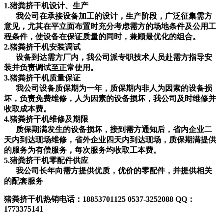
1.
猪粪挤干机
设计、生产
我公司在承接设备加工的设计，生产阶段，广泛征集需方
意见，尤其在平立面布置时充分考虑需方的场地条件及公用工
程条件，使设备在保证质量的同时，兼顾最优化的组合。
2.
猪粪挤干机
安装调试
设备到达需方厂内，我公司派专职技术人员赴需方指导安
装并负责调试至正常使用。
3.
猪粪挤干机
质量保证
我公司设备质保期为一年，质保期内非人为因素的设备损
坏，负责免费维修，人为因素的设备损坏，我公司及时维修并
收取成本费。
4.
猪粪挤干机
维修及期限
质保期满发生的设备损坏，接到需方通知后，省内企业二
天内到达现场维修，省外企业四天内到达现场，质保期满提供
的服务为有偿服务，每次服务均收取工本费。
5.
猪粪挤干机
零配件供应
我公司长年向需方提供优质，优价的零配件，并提供相关
的配套服务
猪粪挤干机热销电话：
18853701125 0537-3252088 QQ：
1773375141