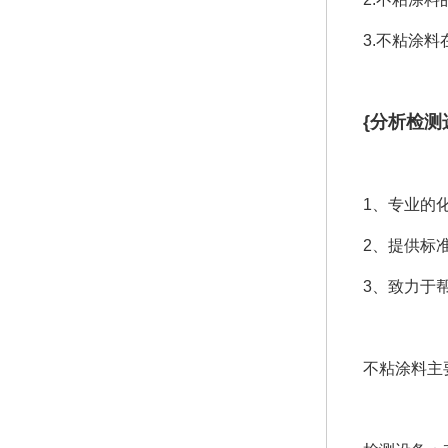
3.不粘涂
{分析检测
1、专业的
2、提供标
3、致力于
不粘涂料主