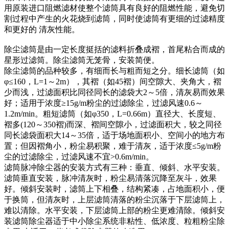
用原装进口阻燃滤材使整个滤筒具有良好的阻燃性能，避免切
割过程中产生的火花烧到滤筒，同时使滤筒有更细的过滤精度
和更好的 清灰性能。
除尘滤筒是由一定长度挺括的滤料折叠成褶，首尾粘合而成的
星形过滤筒。除尘滤筒无笼骨，安装简便。
除尘滤筒的品种较多，有细而长与粗而短之分。细长滤筒（如
φ≤160，L=1～2m），其褶（如45褶）间空隙大、夹角大，褶
少而浅，过滤面积比同径同长的滤袋大2～5倍，清灰易而效果
好；适用于浓度≥15g/m粉尘的过滤除尘，过滤风速0.6～
1.2m/min。粗短滤筒（如φ350，L=0.66m）直径大、长度短、
褶多(120～350褶)而深、褶间空隙小，过滤面积大，较之同径
同长滤袋面积大14～35倍，适于场地面积小、空间小的地方布
置；但因褶角小，粉尘易积聚，难于清灰，适于浓度≤5g/m粉
尘的过滤除尘，过滤风速不宜>0.6m/min。
滤筒脉冲除尘器的安装方式有三种：垂直、倾斜、水平安装。
滤筒垂直安装，脉冲清灰时，粉尘易清落沉降至灰斗，效果
好。倾斜安装时，滤筒上下相叠，结构紧凑，占地面积小，便
于换筒，但清灰时，上层滤筒清落的粉尘沉落于下层滤筒上，
难以清除。水平安装，下层滤筒上部的粉尘更难清除。倾斜安
装滤筒除尘器适于中小除尘系统非粘性、低浓度、粒粗粉尘除