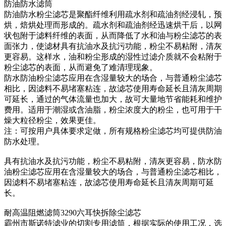
防油防水滤筒
防油防水粉尘滤芯是聚酯纤维利用疏水剂和疏油剂经浸轧，预
烘，焙烘处理而形成的。疏水剂和疏油剂经迅速烘干后，以网
状包附于滤料纤维的表面，从而降低了水和油与粉尘滤芯的表
面张力，使滤材具有抗油水及抗污功能，粉尘不易粘附，清灰
更容易。这样水，油和粉尘形成的湿性过滤介质就不会粘附于
粉尘滤芯的表面，从而避免了难清理现象。
防水防油粉尘滤芯应用在含湿量较大的场合，与普通粉尘滤芯
相比，因滤料不易堵塞粘连，故滤芯使用寿命延长且清灰周期
可延长，通过的气体流量也加大，故可大量地节省能耗和维护
费用。适用于潮湿或含油脂，粉尘浓度大的粉尘，也可用于干
燥大粒径粉尘，效果更佳。
注：可按用户具体要求定做，所有规格粉尘滤芯均可提供防油
防水处理。
具有抗油水及抗污功能，粉尘不易粘附，清灰更容易，防水防
油粉尘滤芯应用在含湿量较大的场合，与普通粉尘滤芯相比，
因滤料不易堵塞粘连，故滤芯使用寿命延长且清灰周期可延
长。
耐高温阻燃滤筒3290六耳快拆除尘滤芯
霸州市斯诺特滤业的切割专用滤筒，根据实际的使用工况，选