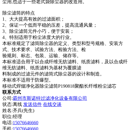
尘用,也适于一些老式袋除尘器的改造用。
除尘滤筒的特点
1、大大提高有效的过滤面积；
2、保证一个低而平稳的压差，提高流通风量；
3、除尘滤筒元件小巧，便于安装；
4、特别适用于粉尘浓度大的行业。
本标准规定了滤筒除尘器的定义、类型和型号规格、安装方
式、技术要求、试验方法、检验方法、检
验规则、标志、包装、运输、储存等。
本标准适合用于以合成纤维无纺滤料、纸质滤料，及以合成纤
维无纺滤料、纸质滤料为基材为覆膜滤
料制成的过滤元件的滤筒式除尘器的设计和制造。
本标准不适用于防爆型。
移动式焊烟净化器除尘滤筒P190818聚酯长纤维粉尘滤芯
联系方式
公司:
霸州市斯诺特过滤净化设备有限公司
状态:
离线
发送信件
在线交谈
姓名:齐兵(先生)
职位:经理
电话:
15076646660
手机:
15076646660