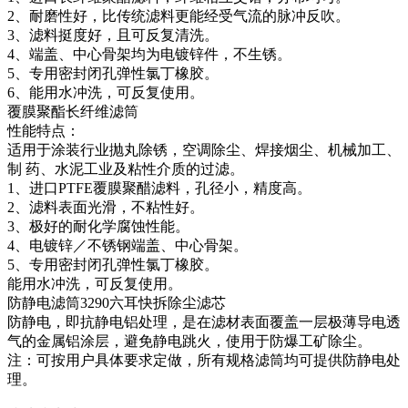
2、耐磨性好，比传统滤料更能经受气流的脉冲反吹。
3、滤料挺度好，且可反复清洗。
4、端盖、中心骨架均为电镀锌件，不生锈。
5、专用密封闭孔弹性氯丁橡胶。
6、能用水冲洗，可反复使用。
覆膜聚酯长纤维滤筒
性能特点：
适用于涂装行业抛丸除锈，空调除尘、焊接烟尘、机械加工、
制 药、水泥工业及粘性介质的过滤。
1、进口PTFE覆膜聚醋滤料，孔径小，精度高。
2、滤料表面光滑，不粘性好。
3、极好的耐化学腐蚀性能。
4、电镀锌／不锈钢端盖、中心骨架。
5、专用密封闭孔弹性氯丁橡胶。
能用水冲洗，可反复使用。
防静电滤筒3290六耳快拆除尘滤芯
防静电，即抗静电铝处理，是在滤材表面覆盖一层极薄导电透
气的金属铝涂层，避免静电跳火，使用于防爆工矿除尘。
注：可按用户具体要求定做，所有规格滤筒均可提供防静电处
理。