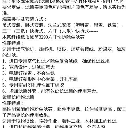
注：更多除尘滤芯(滤筒)规格未能详尽具体规格可按用户具体
要求定做，滤筒实际颜色可能与图片颜色有差异，请以实物为
准。
端盖类型及安装方式：
吊式安装、卧式安装、法兰式安装（塑料盖、铝盖、铁盖）、
三耳（三爪）快拆式、六耳（六爪）快拆式------
木浆纤维纸质滤筒3290六耳快拆除尘滤芯
性能特点：
适用于燃气轮机、压缩机、喷砂、烟草卷接线、粉煤灰、漂灰
的过滤。
1、进口专用空气过滤／除尘复合滤纸，确保过滤效果
2、宽褶设计，过滤面积大
3、电镀锌端盖，不会生锈
4、电镀锌菱形网中心骨架，开孔率高
5、专用密封闭孔弹性氯丁橡胶
6、增加滤筒外套，能有效延长滤筒的使用寿命。
聚酯长纤维滤筒
性能特点：
高性能聚酯纤维粉尘滤芯，延伸率更低、拉伸强度更高，保证
了产品更长的使用效果。
适用于喷粉喷涂、喷砂作业、颜料工业、木材加工的过滤。
1、进口长纤维聚醋滤料，纤维相互交错，分布均匀。