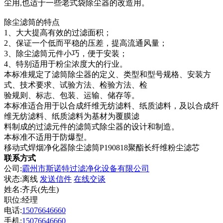
尘用,也适于一些老式袋除尘器的改造用。
除尘滤筒的特点
1、大大提高有效的过滤面积；
2、保证一个低而平稳的压差，提高流通风量；
3、除尘滤筒元件小巧，便于安装；
4、特别适用于粉尘浓度大的行业。
本标准规定了滤筒除尘器的定义、类型和型号规格、安装方
式、技术要求、试验方法、检验方法、检
验规则、标志、包装、运输、储存等。
本标准适合用于以合成纤维无纺滤料、纸质滤料，及以合成纤
维无纺滤料、纸质滤料为基材为覆膜滤
料制成的过滤元件的滤筒式除尘器的设计和制造。
本标准不适用于防爆型。
移动式焊烟净化器除尘滤筒P190818聚酯长纤维粉尘滤芯
联系方式
公司:
霸州市斯诺特过滤净化设备有限公司
状态:
离线
发送信件
在线交谈
姓名:齐兵(先生)
职位:经理
电话:
15076646660
手机:
15076646660