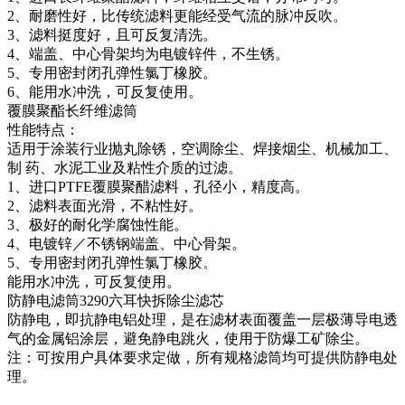
2、耐磨性好，比传统滤料更能经受气流的脉冲反吹。
3、滤料挺度好，且可反复清洗。
4、端盖、中心骨架均为电镀锌件，不生锈。
5、专用密封闭孔弹性氯丁橡胶。
6、能用水冲洗，可反复使用。
覆膜聚酯长纤维滤筒
性能特点：
适用于涂装行业抛丸除锈，空调除尘、焊接烟尘、机械加工、
制 药、水泥工业及粘性介质的过滤。
1、进口PTFE覆膜聚醋滤料，孔径小，精度高。
2、滤料表面光滑，不粘性好。
3、极好的耐化学腐蚀性能。
4、电镀锌／不锈钢端盖、中心骨架。
5、专用密封闭孔弹性氯丁橡胶。
能用水冲洗，可反复使用。
防静电滤筒3290六耳快拆除尘滤芯
防静电，即抗静电铝处理，是在滤材表面覆盖一层极薄导电透
气的金属铝涂层，避免静电跳火，使用于防爆工矿除尘。
注：可按用户具体要求定做，所有规格滤筒均可提供防静电处
理。