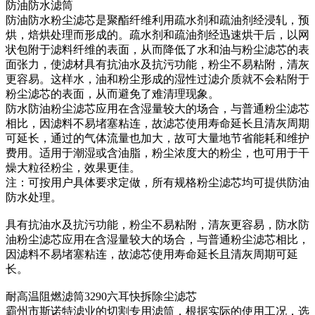
防油防水滤筒
防油防水粉尘滤芯是聚酯纤维利用疏水剂和疏油剂经浸轧，预
烘，焙烘处理而形成的。疏水剂和疏油剂经迅速烘干后，以网
状包附于滤料纤维的表面，从而降低了水和油与粉尘滤芯的表
面张力，使滤材具有抗油水及抗污功能，粉尘不易粘附，清灰
更容易。这样水，油和粉尘形成的湿性过滤介质就不会粘附于
粉尘滤芯的表面，从而避免了难清理现象。
防水防油粉尘滤芯应用在含湿量较大的场合，与普通粉尘滤芯
相比，因滤料不易堵塞粘连，故滤芯使用寿命延长且清灰周期
可延长，通过的气体流量也加大，故可大量地节省能耗和维护
费用。适用于潮湿或含油脂，粉尘浓度大的粉尘，也可用于干
燥大粒径粉尘，效果更佳。
注：可按用户具体要求定做，所有规格粉尘滤芯均可提供防油
防水处理。
具有抗油水及抗污功能，粉尘不易粘附，清灰更容易，防水防
油粉尘滤芯应用在含湿量较大的场合，与普通粉尘滤芯相比，
因滤料不易堵塞粘连，故滤芯使用寿命延长且清灰周期可延
长。
耐高温阻燃滤筒3290六耳快拆除尘滤芯
霸州市斯诺特滤业的切割专用滤筒，根据实际的使用工况，选