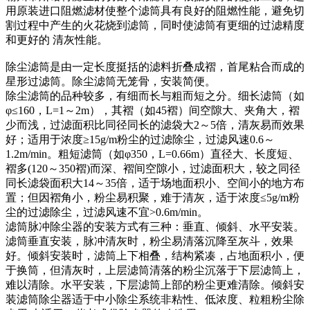
用原装进口阻燃滤材使整个滤筒具有良好的阻燃性能，避免切
割过程中产生的火花烧到滤筒，同时使滤筒有更细的过滤精度
和更好的 清灰性能。
除尘滤筒是由一定长度挺括的滤料折叠成褶，首尾粘合而成的
星形过滤筒。除尘滤筒无笼骨，安装简便。
除尘滤筒的品种较多，有细而长与粗而短之分。细长滤筒（如
φ≤160，L=1～2m），其褶（如45褶）间空隙大、夹角大，褶
少而浅，过滤面积比同径同长的滤袋大2～5倍，清灰易而效果
好；适用于浓度≥15g/m粉尘的过滤除尘，过滤风速0.6～
1.2m/min。粗短滤筒（如φ350，L=0.66m）直径大、长度短、
褶多(120～350褶)而深、褶间空隙小，过滤面积大，较之同径
同长滤袋面积大14～35倍，适于场地面积小、空间小的地方布
置；但因褶角小，粉尘易积聚，难于清灰，适于浓度≤5g/m粉
尘的过滤除尘，过滤风速不宜>0.6m/min。
滤筒脉冲除尘器的安装方式有三种：垂直、倾斜、水平安装。
滤筒垂直安装，脉冲清灰时，粉尘易清落沉降至灰斗，效果
好。倾斜安装时，滤筒上下相叠，结构紧凑，占地面积小，便
于换筒，但清灰时，上层滤筒清落的粉尘沉落于下层滤筒上，
难以清除。水平安装，下层滤筒上部的粉尘更难清除。倾斜安
装滤筒除尘器适于中小除尘系统非粘性、低浓度、粒粗粉尘除