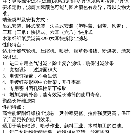
注：更多除尘滤芯(滤筒)规格未能详尽具体规格可按用户具体
要求定做，滤筒实际颜色可能与图片颜色有差异，请以实物为
准。
端盖类型及安装方式：
吊式安装、卧式安装、法兰式安装（塑料盖、铝盖、铁盖）、
三耳（三爪）快拆式、六耳（六爪）快拆式------
木浆纤维纸质滤筒3290六耳快拆除尘滤芯
性能特点：
适用于燃气轮机、压缩机、喷砂、烟草卷接线、粉煤灰、漂灰
的过滤。
1、进口专用空气过滤／除尘复合滤纸，确保过滤效果
2、宽褶设计，过滤面积大
3、电镀锌端盖，不会生锈
4、电镀锌菱形网中心骨架，开孔率高
5、专用密封闭孔弹性氯丁橡胶
6、增加滤筒外套，能有效延长滤筒的使用寿命。
聚酯长纤维滤筒
性能特点：
高性能聚酯纤维粉尘滤芯，延伸率更低、拉伸强度更高，保证
了产品更长的使用效果。
适用于喷粉喷涂、喷砂作业、颜料工业、木材加工的过滤。
1、进口长纤维聚醋滤料，纤维相互交错，分布均匀。