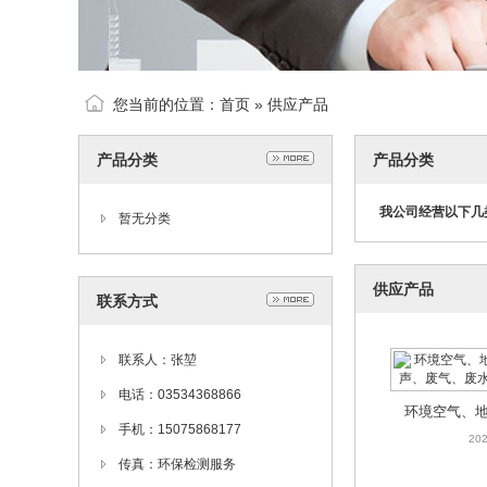
您当前的位置：
首页
»
供应产品
产品分类
产品分类
我公司经营以下几
暂无分类
供应产品
联系方式
联系人：张堃
电话：03534368866
环境空气、
手机：15075868177
噪声、废气
202
传真：环保检测服务