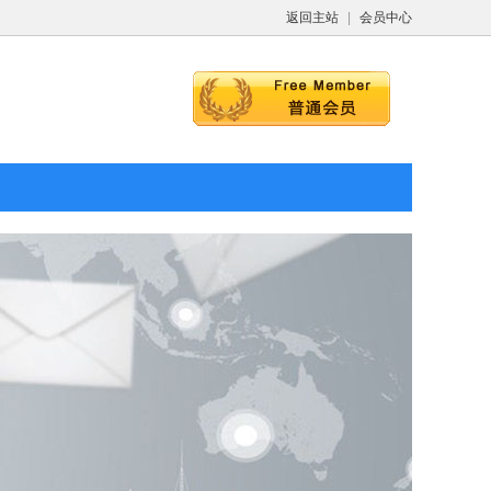
返回主站
|
会员中心
带手动电磁阀
WZX信号反馈电磁阀
025-10-28
2025-10-28