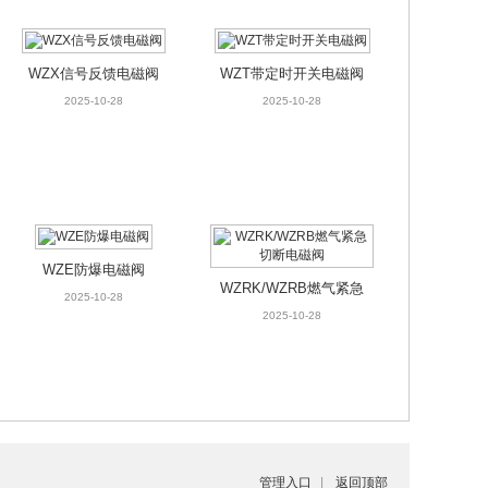
WZX信号反馈电磁阀
WZT带定时开关电磁阀
2025-10-28
2025-10-28
WZE防爆电磁阀
WZRK/WZRB燃气紧急
2025-10-28
切断电磁阀
2025-10-28
管理入口
|
返回顶部