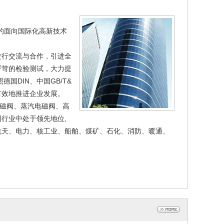
的面向国际化高新技术
进行交流与合作，引进全
严苛的检验测试，大力提
国DIN、中国GB/T&
带手动电磁阀
WZX信号反馈电磁阀
、更有效地推进企业发展。
025-10-28
2025-10-28
电磁阀、蒸汽电磁阀、高
行业中处于领先地位,
航天、电力、核工业、船舶、煤矿、石化、消防、暖通、
W水用电磁阀
WZR燃气/煤气电磁阀
025-10-28
2025-10-28