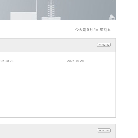
今天是 8月7日 星期五
W水用电磁阀
WZR燃气/煤气电磁阀
025-10-28
2025-10-28