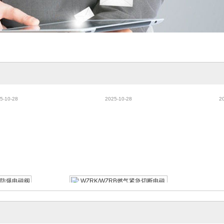
定时开关电磁阀
WZG高压电磁阀
WZ
5-10-28
2025-10-28
2
防爆电磁阀
WZRK/WZRB燃气紧急切断电
5-10-28
磁阀
2025-10-28