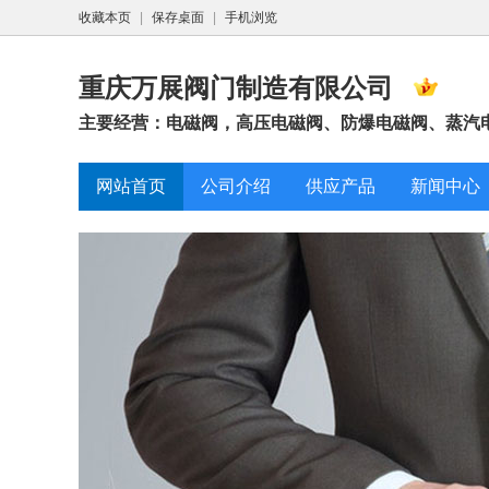
收藏本页
|
保存桌面
|
手机浏览
重庆万展阀门制造有限公司
主要经营：电磁阀，高压电磁阀、防爆电磁阀、蒸汽电
网站首页
公司介绍
供应产品
新闻中心
WZD
202