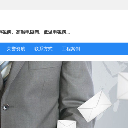
磁阀、高温电磁阀、低温电磁阀...
荣誉资质
联系方式
工程案例
W低温电磁阀
WZK常开电磁阀
WZS
5-10-28
2025-10-28
2