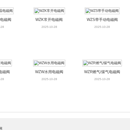
温电磁阀
WZK常开电磁阀
WZS带手动电磁阀
-28
2025-10-28
2025-10-28
防爆电磁阀
WZRK/WZRB燃气紧急切断电
5-10-28
磁阀
2025-10-28
电磁阀
WZW水用电磁阀
WZR燃气/煤气电磁阀
-28
2025-10-28
2025-10-28
网