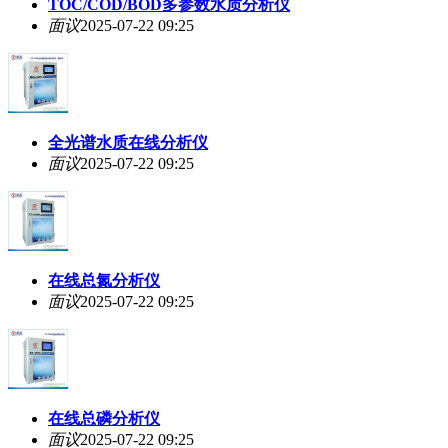
TOC/COD/BOD多参数水质分析仪
面议
2025-07-22 09:25
全光谱水质在线分析仪
面议
2025-07-22 09:25
在线总氮分析仪
面议
2025-07-22 09:25
在线总磷分析仪
面议
2025-07-22 09:25