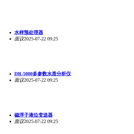
水样预处理器
面议
2025-07-22 09:25
DR-5000多参数水质分析仪
面议
2025-07-22 09:25
磁浮子液位变送器
面议
2025-07-22 09:25