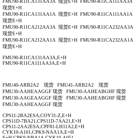
FMU90-R11CA131AA3A 现货E+H FMU90-R11CA111AA3A
现货E+H
FMU90-R11CA131AA1A 现货E+H FMU90-R11CA111AA1A
现货E+H
FMU90-R11CA212AA3A 现货E+H FMU90-R11CA232AA3A
现货E+H
FMU90-R11CA212AA1A 现货E+H FMU90-R11CA232AA1A
现货E+H
FMU90-R11CA131AA3A,E+H
FMU90-R11CA111AA3A,E+H
FMU40-ARB2A2 现货 FMU41-ARB2A2 现货
FMU30-AAHEAAGGF 现货 FMU30-AAHEABGHF 现货
FMU30-AAGEAAGGF 现货 FMU30-AAHEABGHF 现货
FMU30-AAHEAAGGF 现货
CPS11-2BA2ESA,COY31-Z,E+H
CPS11D-7BA21,CPS11D-7AA21,E+H
CPS11-2AA2ESA,CPF81-LH11A2,E+H
CYK10-A101,CPK9-NAA1A,E+H
E+H,CPK9-NBA1A,CYK10-A051