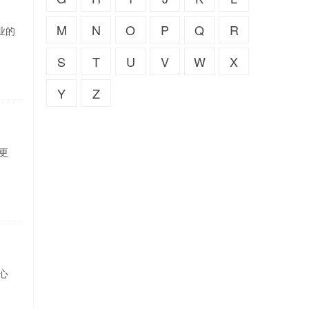
M
N
O
P
Q
R
业的
S
T
U
V
W
X
Y
Z
更
心