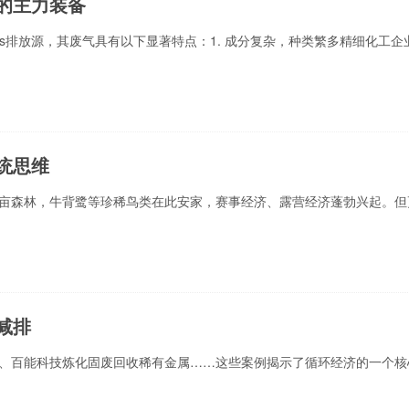
的主力装备
s排放源，其废气具有以下显著特点：1. 成分复杂，种类繁多精细化工企
统思维
亩森林，牛背鹭等珍稀鸟类在此安家，赛事经济、露营经济蓬勃兴起。但
减排
、百能科技炼化固废回收稀有金属……这些案例揭示了循环经济的一个核