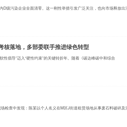
范围内D级污染企业全面清零。这一刚性举措引发广泛关注，也向市场释放出
性考核落地，多部委联手推进绿色转型
从“软性倡导”迈入“硬性约束”的关键转折年。随着《碳达峰碳中和综合
在现场检查中发现：陈某以个人名义在M区J街道租赁场地从事废石料破碎及