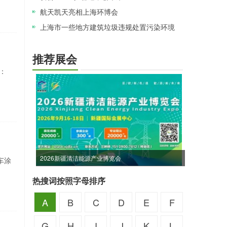
航天凯天亮相上海环博会
上海市一些地方建筑垃圾违规处置污染环境
推荐展会
：
2026新疆清洁能源产业博览会
车涂
热搜词按照字母排序
A
B
C
D
E
F
G
H
I
J
K
L