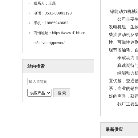
联系人：王磊
绿能动力机械
电话：0531-88993190
公司主要生产
手机：18865948682
发电机组、生
商铺地址：https://www.d1hb.co
柴油发动机及
性、可靠性达
m/c_lvnengpower/
现节省油耗、
奉献动力 
真诚期待
站内搜索
绿能动力机械
置优越，交通便
系，专业的销
好的声誉，获
我厂主要生产柴
最新供应