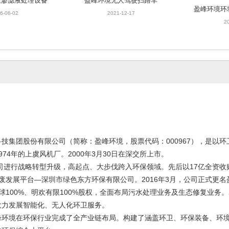
6-06-02
2021-12-17
2
盈峰环境生活垃圾焚烧发电
固定稳
乡道路清扫保洁环
2021-12-17
2
一体化
1-12-17
集团股份有限公司（简称：盈峰环境，股票代码：000967），是以环
974年的上虞风机厂。2000年3月30日在深交所上市。
司进行战略转型升级，高起点、大步伐跨入环保领域。先后以17亿全资收
废发展平台—深圳市绿色东方环保有限公司。2016年3月，公司正式更名盈
球100%、明欢有限100%股权，全面布局污水处理业务及生态修复业务。2
大力发展智能化、无人化环卫服务。
境在环保行业完成了全产业链布局。构建了涵盖环卫、环保装备、环境