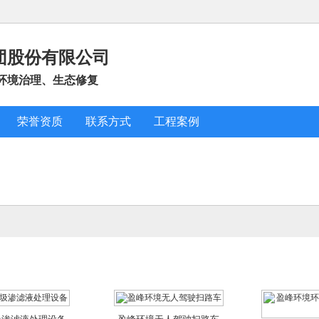
盈峰环境环
6-06-02
2021-12-17
2
团股份有限公司
环境治理、生态修复
荣誉资质
联系方式
工程案例
盈峰环境生活垃圾焚烧发电
固定稳
乡道路清扫保洁环
2021-12-17
2
一体化
1-12-17
圾渗滤液处理设备
盈峰环境无人驾驶扫路车
盈峰环境环