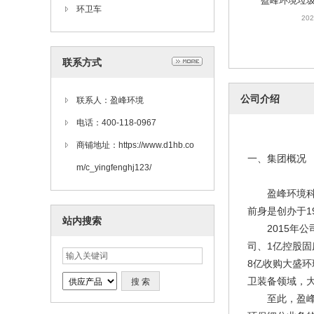
202
环卫车
联系方式
公司介绍
联系人：盈峰环境
电话：400-118-0967
商铺地址：https://www.d1hb.co
盈峰环境城
一、集团概况
m/c_yingfenghj123/
卫
202
盈峰环境科技
前身是创办于1
站内搜索
2015年公
司、1亿控股固
8亿收购大盛环
卫装备领域，
至此，盈峰环