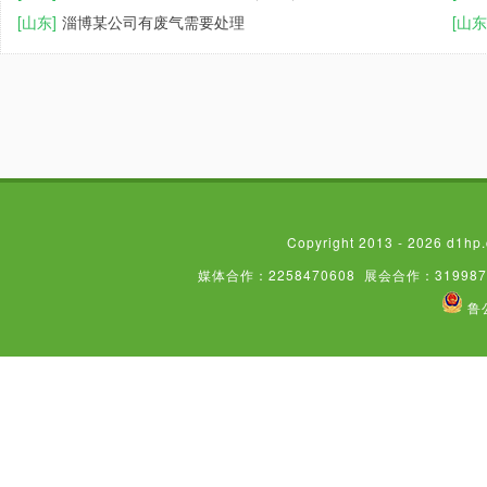
[山东]
淄博某公司有废气需要处理
[山东
Copyright 2013 - 2026
媒体合作：2258470608
展会合作：319987
鲁