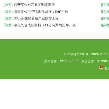
[陕西]
西安某公司需要采购喷漆房
[陕西
[陕西]
陕西某公司寻找废气回收设备的厂家
[陕西
[陕西]
30万头生猪养殖产业扶贫工程
[陕西
[陕西]
液化气合成新材料（11万吨聚丙乙烯）项...
[陕西
Copyright 2013 - 2026
媒体合作：2258470608
展会合作：319987
鲁