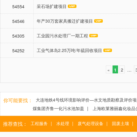
采石场扩建项目
54554
年产30万套家具搬迁扩建项目
54546
工业园污水处理厂一期工程
54305
工业气体岛2.25万吨/年硫回收项目
54252
«
1
2
…
你可能要找：
大连地铁4号线环境影响评价—水文地质勘察及评价项
煤集团齐鲁一化污水池加盖
|
上海欧莱雅丽鑫化妆品
推荐查找：
工程服务
|
水处理
|
废气处理设备
|
固废土壤
|