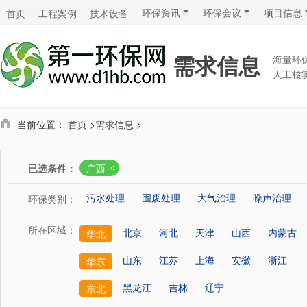
环保资讯
环保会议
项目信息
首页
工程案例
技术设备
需求信息
海量环
人工核
当前位置：
首页
>
需求信息
>
已选条件：
广西
污水处理
固废处理
大气治理
噪声治理
环保类别：
所在区域：
北京
河北
天津
山西
内蒙古
华北
山东
江苏
上海
安徽
浙江
华东
黑龙江
吉林
辽宁
东北