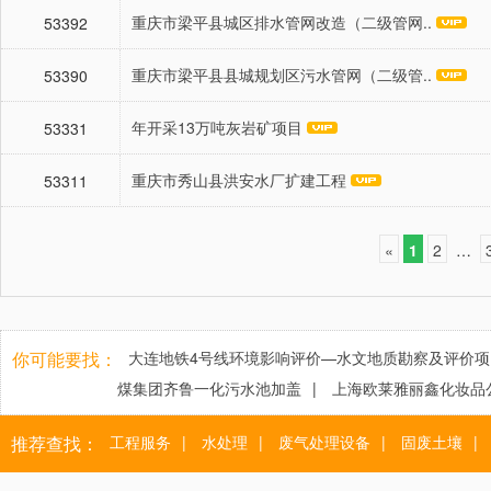
重庆市梁平县城区排水管网改造（二级管网..
53392
重庆市梁平县县城规划区污水管网（二级管..
53390
年开采13万吨灰岩矿项目
53331
重庆市秀山县洪安水厂扩建工程
53311
«
1
2
…
你可能要找：
大连地铁4号线环境影响评价—水文地质勘察及评价项
煤集团齐鲁一化污水池加盖
|
上海欧莱雅丽鑫化妆品
推荐查找：
工程服务
|
水处理
|
废气处理设备
|
固废土壤
|