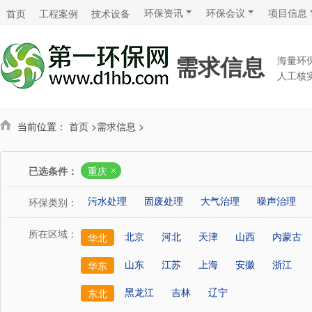
环保资讯
环保会议
项目信息
首页
工程案例
技术设备
需求信息
海量环
人工核
当前位置：
首页
>
需求信息
>
已选条件：
重庆
污水处理
固废处理
大气治理
噪声治理
环保类别：
所在区域：
北京
河北
天津
山西
内蒙古
华北
山东
江苏
上海
安徽
浙江
华东
黑龙江
吉林
辽宁
东北