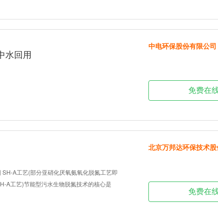
中电环保股份有限公司
中水回用
免费在
北京万邦达环保技术股
 SH-A工艺(部分亚硝化厌氧氨氧化脱氮工艺即
,简称SH-A工艺)节能型污水生物脱氮技术的核心是
免费在