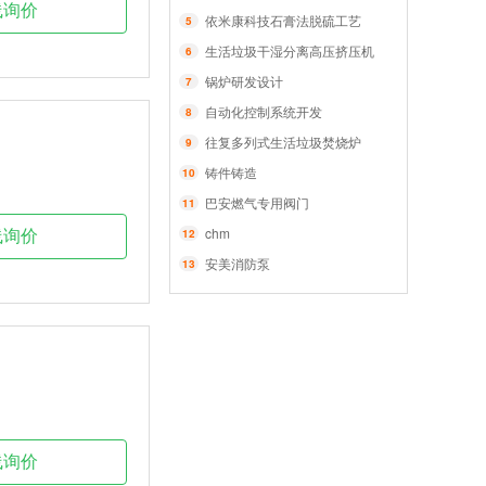
线询价
依米康科技石膏法脱硫工艺
5
生活垃圾干湿分离高压挤压机
6
锅炉研发设计
7
自动化控制系统开发
8
往复多列式生活垃圾焚烧炉
9
铸件铸造
10
巴安燃气专用阀门
11
chm
12
线询价
安美消防泵
13
线询价