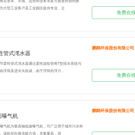
将在资本、市场、运营和业务等多方面发挥协同效
为大型工业客户及工业园区提供专业、立
免费在
鹏鹞环保股份有限公司
柔性管式滗水器
调节柔性管式滗水器通过柔性波纹管将T型排水系统与
由浮筒及进水头组成，由于浮筒的浮力，
免费在
鹏鹞环保股份有限公司
面曝气机
曝气机为垂直轴低速曝气机，可广泛用于城市污水和
。该机径向推流能力强，充氧量高，混