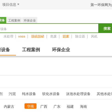
项目信息
第一环保网为
设备
工程案例
环保企业
保设备
搜索
：
|
|
|
|
|
|
水处理
vocs
脱硫脱硝
危废
固废
除尘器
风机
保设备
工程案例
环保企业
剂
污泥
纯水设备
软化水设备
泳池水处理设备
其他水处
华南
内蒙古
广西
广东
福建
海南