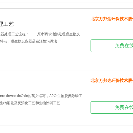
北京万邦达环保技术股
理工艺
反应器处理工艺流程： 原水调节池预处理膜生物反
特点：膜生物反应器是在活性污泥法
免费在
北京万邦达环保技术股
eroxicAnoxicOxic的英文缩写，A2O 生物脱氮除磷工
生物消化及反消化工艺和生物除磷工艺
免费在