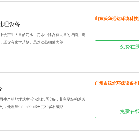
山东沃华远达环境科技
处理设备
中会产生大量的污水，污水中除含有大量的细菌、病
，还含有化学药剂。虽然这些细菌大部
免费在
广州市绿烨环保设备有
备
司生产的地埋式生活污水处理设备，其主要结构以碳
，处理量0.5～50m3/H共30多种规格
免费在