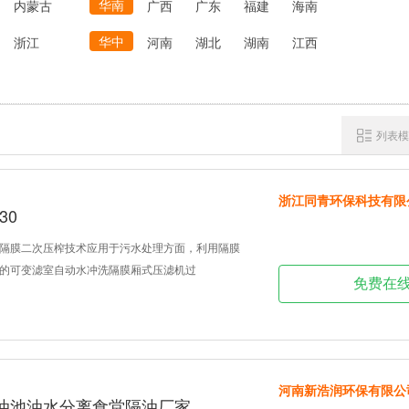
华南
内蒙古
广西
广东
福建
海南
华中
浙江
河南
湖北
湖南
江西
列表模
浙江同青环保科技有限
30
隔膜二次压榨技术应用于污水处理方面，利用隔膜
的可变滤室自动水冲洗隔膜厢式压滤机过
免费在
河南新浩润环保有限公
油池油水分离食堂隔油厂家