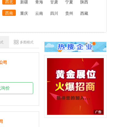
西北
新疆
青海
甘肃
宁夏
陕西
西南
重庆
云南
四川
贵州
西藏
式
多图模式
公司
线询价
司