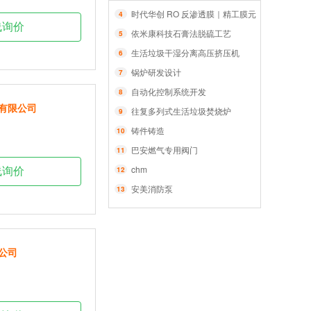
时代华创 RO 反渗透膜｜精工膜元件，智净每一
4
线询价
依米康科技石膏法脱硫工艺
5
生活垃圾干湿分离高压挤压机
6
锅炉研发设计
7
自动化控制系统开发
8
有限公司
往复多列式生活垃圾焚烧炉
9
铸件铸造
10
巴安燃气专用阀门
11
chm
12
线询价
安美消防泵
13
公司