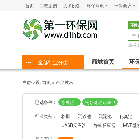
环保资讯
环保会议
首页
工程案例
技术设备
环保
环
热搜
商城首页
环
全部行业分类
当前位置:
首页
»
产品技术
已选条件：
水处理
污水处理设备
行业类别：
格栅
沉砂池
沉淀池
化粪池
UASB反应器
好氧反应器
MVR蒸