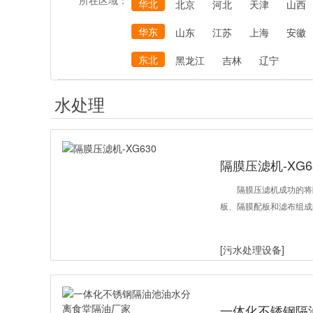
所在区域：
华北
北京
河北
天津
山西
华东
山东
江苏
上海
安徽
东北
黑龙江
吉林
辽宁
水处理
隔膜压滤机-XG6
隔膜压滤机成功的将
板、隔膜配板和滤布组成
[污水处理设备]
一体化不锈钢隔