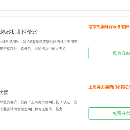
南京凯润环保设备有限
池除砂机高性价比
除砂机常见用途：XLCS型旋流沉砂池除污机主要用于
用于初沉池、格栅后。去除污水中较大无机
免费在
上海美力德阀门有限公
软管
尊敬的客户，您好！上海美力德阀门获TS认证，品
专业设计研发制造阀门和管道附件。美力
免费在