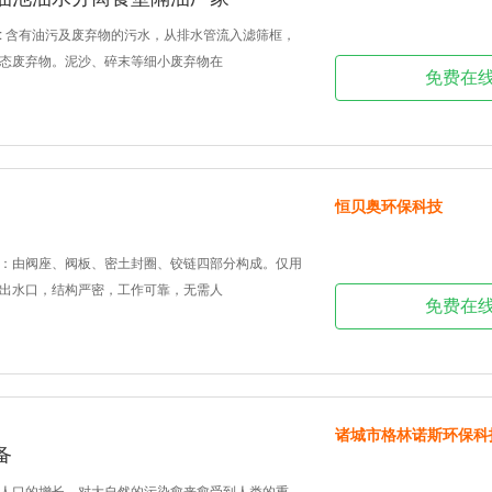
: 含有油污及废弃物的污水，从排水管流入滤筛框，
态废弃物。泥沙、碎末等细小废弃物在
免费在
恒贝奥环保科技
：由阀座、阀板、密土封圈、铰链四部分构成。仅用
出水口，结构严密，工作可靠，无需人
免费在
诸城市格林诺斯环保科
备
人口的增长，对大自然的污染愈来愈受到人类的重