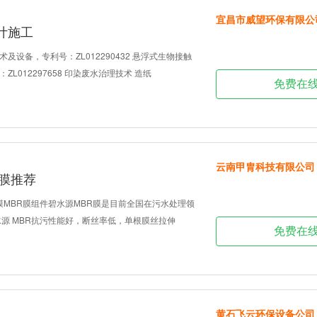
宜昌市威望环保有限公
计施工
及设备，专利号：ZL012290432 悬浮式生物接触
L012297658 印染废水治理技术 造纸
免费在
云南甲胄科技有限公司
R膜推荐
R膜MBR膜组件碧水源MBR膜是目前全国在污水处理领
水源 MBR抗污性能好，断丝率低，单根膜丝拉伸
免费在
黄石飞云环保设备公司