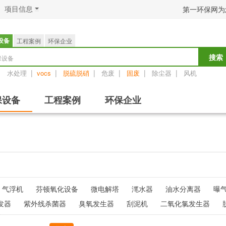
项目信息
第一环保网为
设备
工程案例
环保企业
保设备
搜索
：
|
|
|
|
|
|
水处理
vocs
脱硫脱硝
危废
固废
除尘器
风机
保设备
工程案例
环保企业
气浮机
芬顿氧化设备
微电解塔
滗水器
油水分离器
曝
发器
紫外线杀菌器
臭氧发生器
刮泥机
二氧化氯发生器