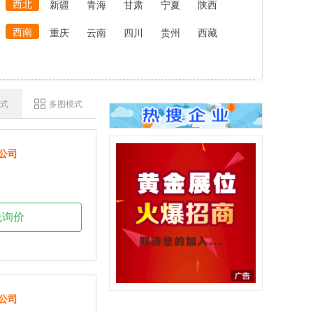
西北
新疆
青海
甘肃
宁夏
陕西
西南
重庆
云南
四川
贵州
西藏
式
多图模式
公司
线询价
公司