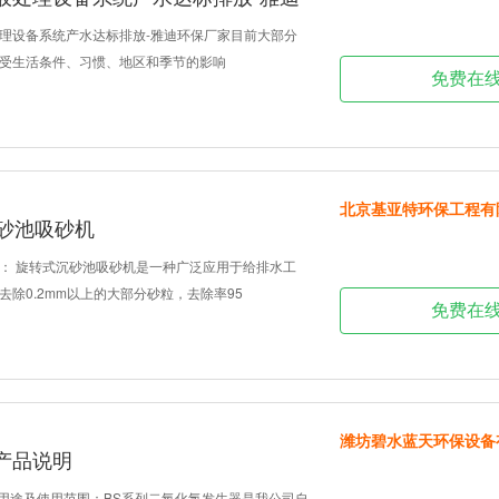
理设备系统产水达标排放-雅迪环保厂家目前大部分
受生活条件、习惯、地区和季节的影响
免费在
北京基亚特环保工程有
沉砂池吸砂机
： 旋转式沉砂池吸砂机是一种广泛应用于给排水工
除0.2mm以上的大部分砂粒，去除率95
免费在
潍坊碧水蓝天环保设备
产品说明
用途及使用范围：BS系列二氧化氯发生器是我公司自