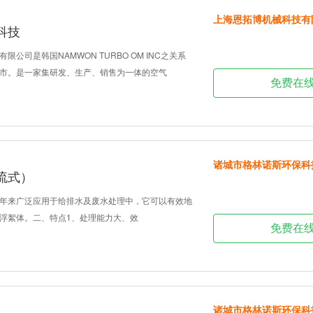
上海恩拓博机械科技有
科技
公司是韩国NAMWON TURBO OM INC之关系
市。是一家集研发、生产、销售为一体的空气
免费在
诸城市格林诺斯环保科
流式）
年来广泛应用于给排水及废水处理中，它可以有效地
浮絮体。二、特点1、处理能力大、效
免费在
诸城市格林诺斯环保科