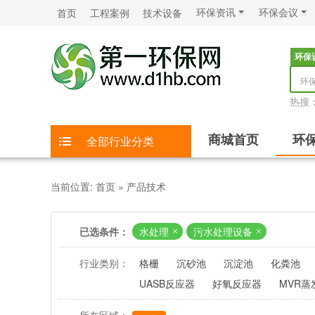
环保资讯
环保会议
首页
工程案例
技术设备
环保
环
热搜
商城首页
环
全部行业分类
当前位置:
首页
»
产品技术
已选条件：
水处理
污水处理设备
行业类别：
格栅
沉砂池
沉淀池
化粪池
UASB反应器
好氧反应器
MVR蒸