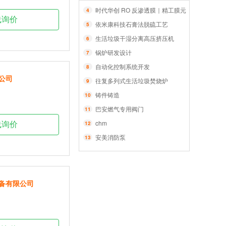
时代华创 RO 反渗透膜｜精工膜元件，智净每一
4
线询价
依米康科技石膏法脱硫工艺
5
生活垃圾干湿分离高压挤压机
6
锅炉研发设计
7
自动化控制系统开发
8
公司
往复多列式生活垃圾焚烧炉
9
铸件铸造
10
巴安燃气专用阀门
11
chm
12
线询价
安美消防泵
13
备有限公司