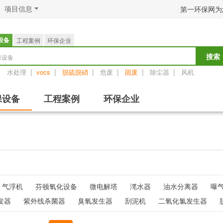
项目信息
第一环保网为
设备
工程案例
环保企业
保设备
搜索
：
|
|
|
|
|
|
水处理
vocs
脱硫脱硝
危废
固废
除尘器
风机
保设备
工程案例
环保企业
气浮机
芬顿氧化设备
微电解塔
滗水器
油水分离器
曝
发器
紫外线杀菌器
臭氧发生器
刮泥机
二氧化氯发生器