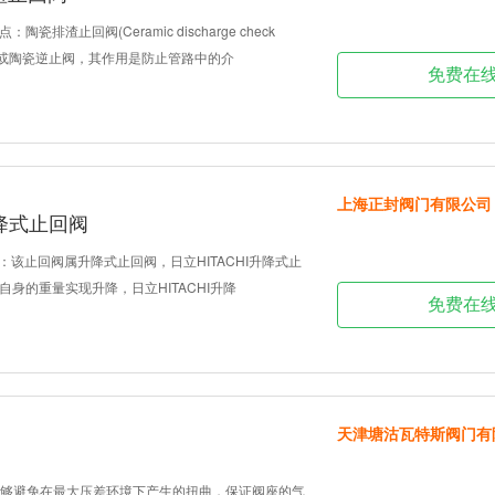
瓷排渣止回阀(Ceramic discharge check
向阀或陶瓷逆止阀，其作用是防止管路中的介
免费在
上海正封阀门有限公司
升降式止回阀
回阀：该止回阀属升降式止回阀，日立HITACHI升降式止
身的重量实现升降，日立HITACHI升降
免费在
天津塘沽瓦特斯阀门有
板能够避免在最大压差环境下产生的扭曲，保证阀座的气