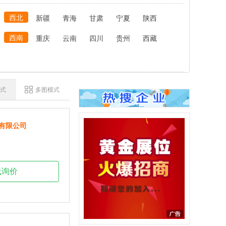
西北
新疆
青海
甘肃
宁夏
陕西
西南
重庆
云南
四川
贵州
西藏
式
多图模式
有限公司
线询价