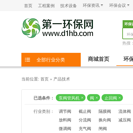
环保资讯
环保会议
首页
工程案例
技术设备
环保
环
热搜
商城首页
环
全部行业分类
当前位置:
首页
»
产品技术
已选条件：
泵阀管风机
阀
止回阀
行业类别：
调节阀
截止阀
隔膜阀
流体阀
放料阀
分流阀
换向阀
减压阀
微调阀
充气阀
闸阀