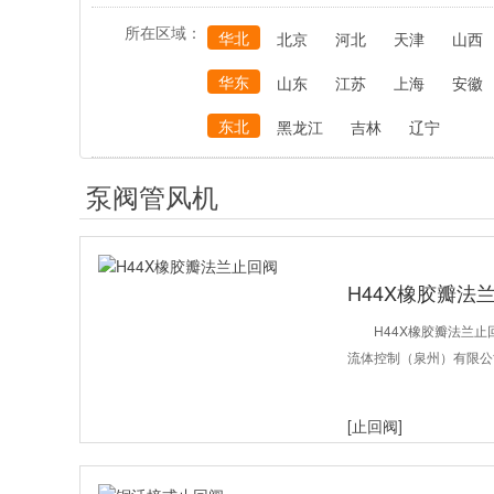
所在区域：
华北
北京
河北
天津
山西
华东
山东
江苏
上海
安徽
东北
黑龙江
吉林
辽宁
泵阀管风机
H44X橡胶瓣法
H44X橡胶瓣法兰止
流体控制（泉州）有限公
[止回阀]