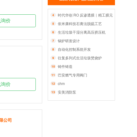
时代华创 RO 反渗透膜｜精工膜元件，智净每一
4
线询价
依米康科技石膏法脱硫工艺
5
生活垃圾干湿分离高压挤压机
6
锅炉研发设计
7
自动化控制系统开发
8
往复多列式生活垃圾焚烧炉
9
铸件铸造
10
巴安燃气专用阀门
11
chm
12
线询价
安美消防泵
13
限公司