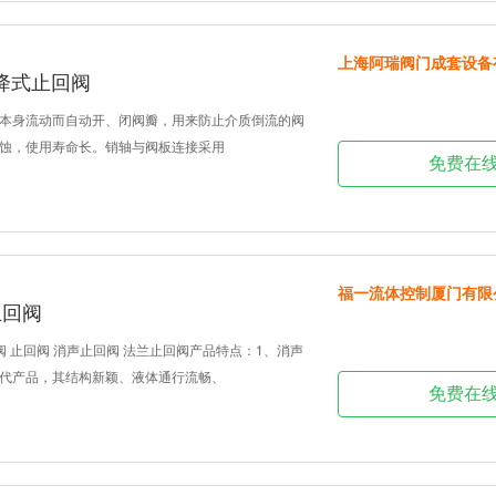
上海阿瑞阀门成套设备
N升降式止回阀
本身流动而自动开、闭阀瓣，用来防止介质倒流的阀
蚀，使用寿命长。销轴与阀板连接采用
免费在
福一流体控制厦门有限
止回阀
阀 止回阀 消声止回阀 法兰止回阀产品特点：1、消声
代产品，其结构新颖、液体通行流畅、
免费在