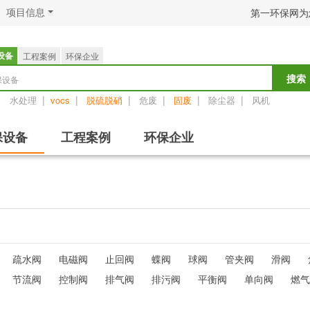
项目信息
第一环保网为
设备
工程案例
环保企业
保设备
搜索
：
|
|
|
|
|
|
水处理
vocs
脱硫脱硝
危废
固废
除尘器
风机
保设备
工程案例
环保企业
疏水阀
电磁阀
止回阀
蝶阀
球阀
管夹阀
滑阀
节流阀
控制阀
排气阀
排污阀
平衡阀
单向阀
燃气