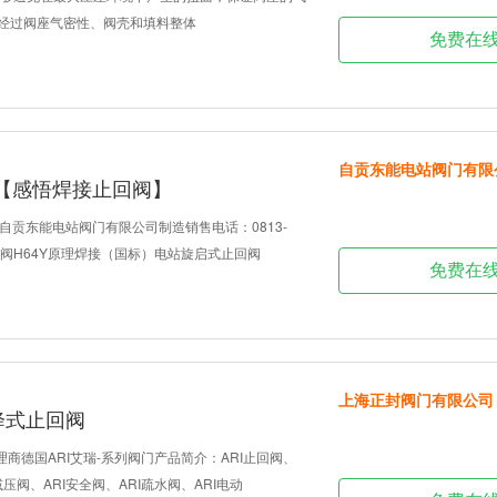
都经过阀座气密性、阀壳和填料整体
免费在
自贡东能电站阀门有限
【感悟焊接止回阀】
自贡东能电站阀门有限公司制造销售电话：0813-
止回阀H64Y原理焊接（国标）电站旋启式止回阀
免费在
上海正封阀门有限公司
降式止回阀
理商德国ARI艾瑞-系列阀门产品简介：ARI止回阀、
减压阀、ARI安全阀、ARI疏水阀、ARI电动