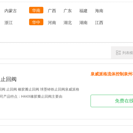
华南
内蒙古
广西
广东
福建
海南
华中
浙江
河南
湖北
湖南
江西
列表模
泉威派格流体控制泉州
兰止回阀
回阀 止回阀 橡胶瓣止回阀 球墨铸铁止回阀泉威派格
司产品特点：H44X橡胶瓣止回阀主要由
免费在