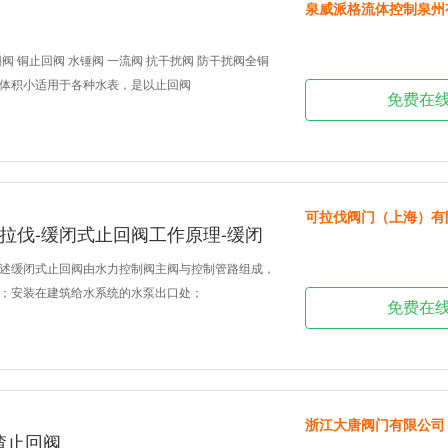
泉威派格流体控制泉州
阀 铜止回阀 水锤阀 一流阀 抗干扰阀 防干扰阀全铜
体积小适用于各种水表，是以止回阀
免费在
可拉伐阀门（上海）有
拉伐-缓闭式止回阀工作原理-缓闭
述缓闭式止回阀由水力控制阀主阀与控制管路组成，
；安装在建筑给水系统的水泵出口处；
免费在
浙江大唐阀门有限公司
排渣止回阀