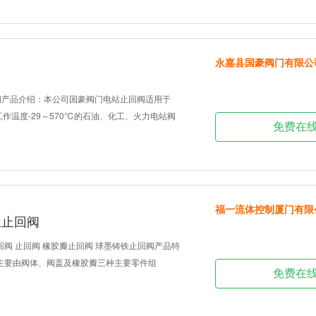
永嘉县国豪阀门有限公
阀产品介绍：本公司国豪阀门电站止回阀适用于
Lb、工作温度-29～570℃的石油、化工、火力电站阀
免费在
福一流体控制厦门有限
兰止回阀
回阀 止回阀 橡胶瓣止回阀 球墨铸铁止回阀产品特
阀主要由阀体、阀盖及橡胶瓣三种主要零件组
免费在