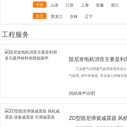
华东
山东
江苏
上海
安徽
浙江
东北
黑龙江
吉林
辽宁
工程服务
阻尼发电机消音主要是利
声
工业废气治理废气处理东莞环保公
气处理_找中科新蓝_专业放心经验丰富 
[电机噪声治理]
ZD型阻尼弹簧减震器 风