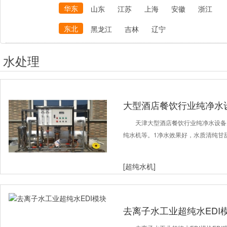
华东
山东
江苏
上海
安徽
浙江
东北
黑龙江
吉林
辽宁
水处理
大型酒店餐饮行业纯净水
天津大型酒店餐饮行业纯净水设备
纯水机等。1净水效果好，水质清纯甘
[超纯水机]
去离子水工业超纯水EDI