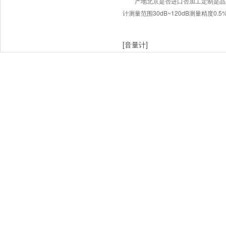
产地北京是否进口否加工定制是品牌
计测量范围30dB~120dB测量精度0.
[音量计]