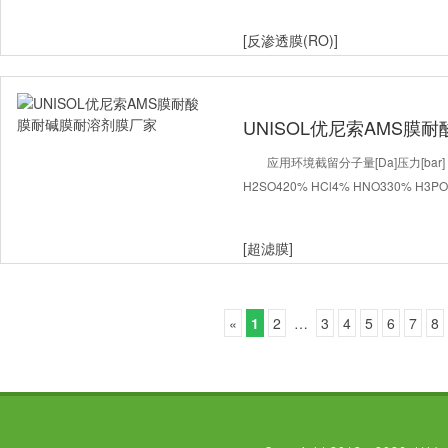
[反渗透膜(RO)]
UNISOL优尼索AMS膜
应用环境截留分子量[Da]压力[bar] ([
H2SO420% HCl4% HNO330% H3PO4
[超滤膜]
«
1
2
…
3
4
5
6
7
8