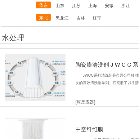
华东
山东
江苏
上海
安徽
浙江
东北
黑龙江
吉林
辽宁
水处理
陶瓷膜清洗剂 J W C C 
JWCC系列清洗剂是久吾公司针
发的高效清洗剂系列。它克服了以往清
[膜反应器]
中空纤维膜