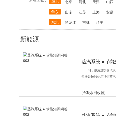
所在区域：
华北
北京
河北
天津
山西
华东
山东
江苏
上海
安徽
东北
黑龙江
吉林
辽宁
新能源
蒸汽系统 ● 节能
问：使用过热蒸汽换
热器是按照使用过热蒸汽
[冷凝水回收器]
蒸汽系统 ● 节能