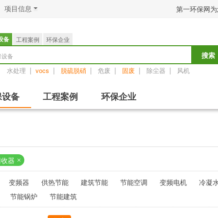
项目信息
第一环保网为
设备
工程案例
环保企业
保设备
搜索
：
|
|
|
|
|
|
水处理
vocs
脱硫脱硝
危废
固废
除尘器
风机
保设备
工程案例
环保企业
回收器
变频器
供热节能
建筑节能
节能空调
变频电机
冷凝
节能锅炉
节能建筑