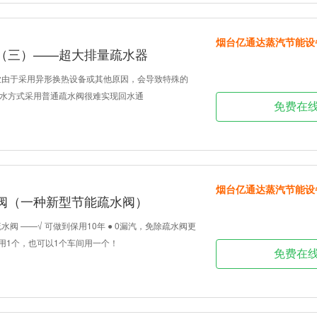
烟台亿通达蒸汽节能设
（三）——超大排量疏水器
业由于采用异形换热设备或其他原因，会导致特殊的
水方式采用普通疏水阀很难实现回水通
免费在
烟台亿通达蒸汽节能设
阀（一种新型节能疏水阀）
水阀 ——√ 可做到保用10年 ● 0漏汽，免除疏水阀更
备用1个，也可以1个车间用一个！
免费在