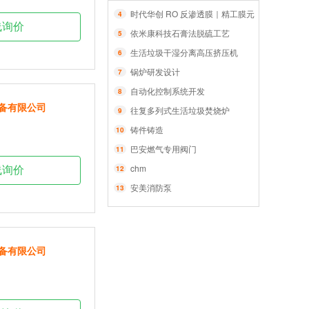
时代华创 RO 反渗透膜｜精工膜元件，智净每一
4
线询价
依米康科技石膏法脱硫工艺
5
生活垃圾干湿分离高压挤压机
6
锅炉研发设计
7
自动化控制系统开发
8
备有限公司
往复多列式生活垃圾焚烧炉
9
铸件铸造
10
巴安燃气专用阀门
11
chm
12
线询价
安美消防泵
13
备有限公司