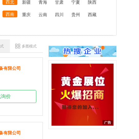
西北
新疆
青海
甘肃
宁夏
陕西
西南
重庆
云南
四川
贵州
西藏
式
多图模式
备有限公司
线询价
备有限公司