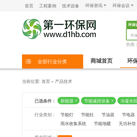
环保资讯
环保会议
首页
工程案例
技术设备
环保
环
热搜
商城首页
环
全部行业分类
当前位置:
首页
»
产品技术
已选条件：
新能源
节能减排设备
冷凝水
行业类别：
节能灯
节能灶
节油器
节电器
雨水收集系统
节能地暖
无功补偿