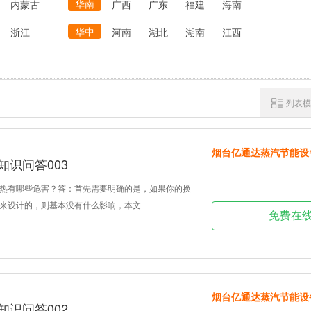
华南
内蒙古
广西
广东
福建
海南
华中
浙江
河南
湖北
湖南
江西
列表模
烟台亿通达蒸汽节能设
知识问答003
热有哪些危害？答：首先需要明确的是，如果你的换
来设计的，则基本没有什么影响，本文
免费在
烟台亿通达蒸汽节能设
知识问答002