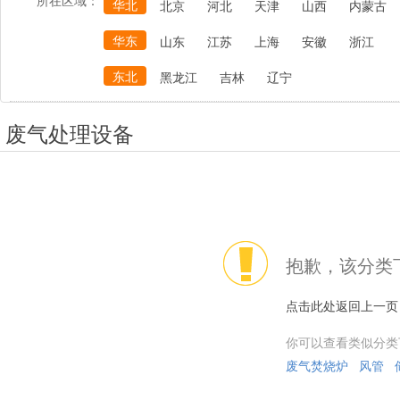
所在区域：
华北
北京
河北
天津
山西
内蒙古
华东
山东
江苏
上海
安徽
浙江
东北
黑龙江
吉林
辽宁
废气处理设备
抱歉，该分类
点击此处返回上一页
你可以查看类似分类
废气焚烧炉
风管