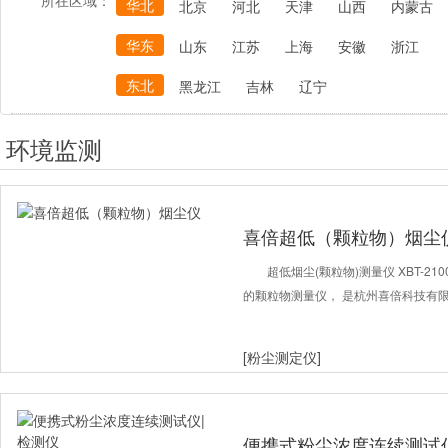
所在区域：
华北
北京
河北
天津
山西
内蒙古
华东
山东
江苏
上海
安徽
浙江
东北
黑龙江
吉林
辽宁
环境监测
喜倍超低（颗粒物）烟尘
超低烟尘(颗粒物)测量仪 XBT-210
的颗粒物测量仪， 是杭州喜倍科技有
[粉尘测定仪]
便携式粉尘浓度连续测试