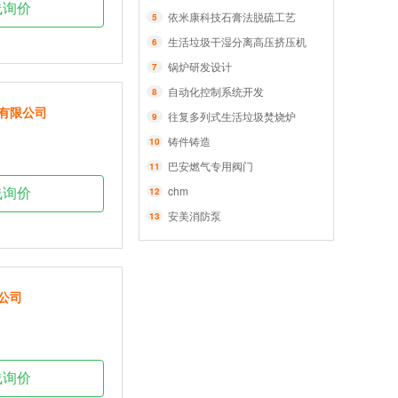
线询价
依米康科技石膏法脱硫工艺
5
生活垃圾干湿分离高压挤压机
6
锅炉研发设计
7
自动化控制系统开发
8
有限公司
往复多列式生活垃圾焚烧炉
9
铸件铸造
10
巴安燃气专用阀门
11
chm
12
线询价
安美消防泵
13
公司
线询价