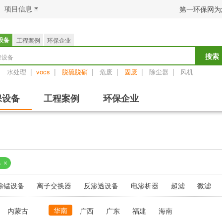
项目信息
第一环保网为
设备
工程案例
环保企业
保设备
搜索
：
|
|
|
|
|
|
水处理
vocs
脱硫脱硝
危废
固废
除尘器
风机
保设备
工程案例
环保企业
器
除锰设备
离子交换器
反渗透设备
电渗析器
超滤
微滤
华南
内蒙古
广西
广东
福建
海南