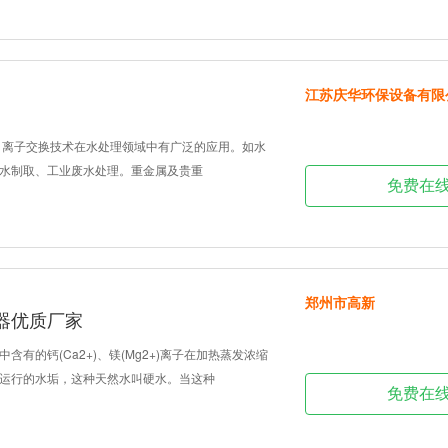
江苏庆华环保设备有限
 离子交换技术在水处理领域中有广泛的应用。如水
水制取、工业废水处理。重金属及贵重
免费在
郑州市高新
器优质厂家
含有的钙(Ca2+)、镁(Mg2+)离子在加热蒸发浓缩
运行的水垢，这种天然水叫硬水。当这种
免费在