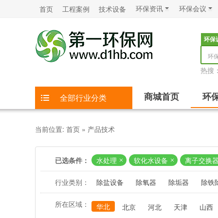
环保资讯
环保会议
首页
工程案例
技术设备
环保
环
热搜
商城首页
环
全部行业分类
当前位置:
首页
»
产品技术
已选条件：
水处理
软化水设备
离子交换
行业类别：
除盐设备
除氧器
除垢器
除铁
所在区域：
华北
北京
河北
天津
山西