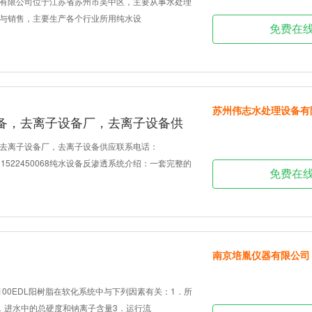
有限公司位于江苏省苏州市吴中区，主要从事水处理
与销售，主要生产各个行业所用纯水设
免费在
苏州伟志水处理设备有
备，去离子设备厂，去离子设备供
去离子设备厂，去离子设备供应联系电话：
QQ：1522450068纯水设备反渗透系统介绍：一套完整的
免费在
南京培胤仪器有限公司
100EDL阳树脂在软化系统中与下列因素有关：1．所
．进水中的总硬度和钠离子含量3．运行流