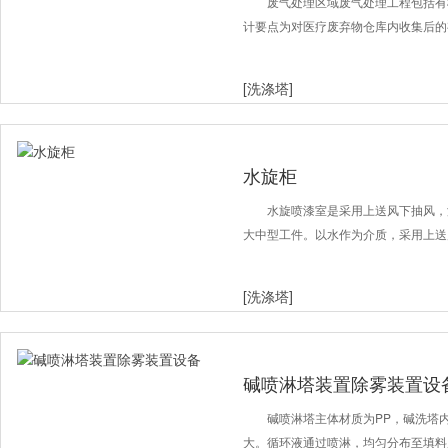
厂家
废气处理区域废气处理工程包括有
计要点为对医疗废弃物仓库内收集后的
[洗涤塔]
水旋柜
水旋喷漆室是采用上送风下抽风，
大中型工件。以水作为介质，采用上送
[洗涤塔]
碱喷淋塔装置除雾装置设
碱喷淋塔主体材质为PP，碱洗塔
大。循环液通过喷淋，均匀分布至填料