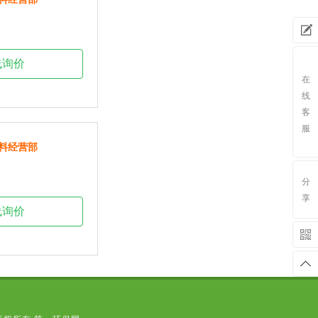
需求
线询价
发布
在
线
客
服
料经营部
分
享
线询价
返回
顶部