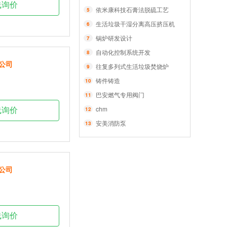
线询价
依米康科技石膏法脱硫工艺
5
生活垃圾干湿分离高压挤压机
6
锅炉研发设计
7
自动化控制系统开发
8
公司
往复多列式生活垃圾焚烧炉
9
铸件铸造
10
巴安燃气专用阀门
11
chm
12
线询价
安美消防泵
13
公司
线询价