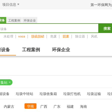
项目信息
第一环保网为
设备
工程案例
环保企业
保设备
搜索
：
|
|
|
|
|
|
水处理
vocs
脱硫脱硝
危废
固废
除尘器
风机
保设备
工程案例
环保企业
收集站
缩设备
垃圾中转站
垃圾收集箱
垃圾打包机
垃圾运输
垃
华南
内蒙古
广西
广东
福建
海南