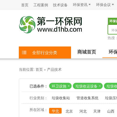
环保资讯
环保会议
首页
工程案例
技术设备
环保
环
热搜
商城首页
环
全部行业分类
当前位置:
首页
»
产品技术
已选条件：
环卫设施
垃圾收运设备
垃圾
行业类别：
垃圾收集站
管道收集系统
垃圾压
所在区域：
华北
北京
河北
天津
山西