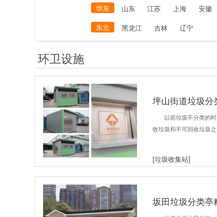
华东
山东
江苏
上海
安徽
东北
黑龙江
吉林
辽宁
环卫设施
坪山街道垃圾分
以前垃圾不分类的时
收垃圾和不可回收垃圾之
[垃圾收集站]
坂田垃圾分类亭