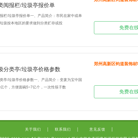
类阅报栏/垃圾亭报价单
报栏/垃圾亭报价单一、产品简介：市民在家中或单
垃圾按本地区的要求做到分类贮存或投
免费在
郑州高新区钧道装饰材
圾分类亭/垃圾亭价格参数
类亭/垃圾亭价格参数一、产品简介：变废为宝中国
0亿个，方便面碗5~7亿个，一次性筷子数
免费在
｜
｜
|
关于我们
联系我们
意见反馈