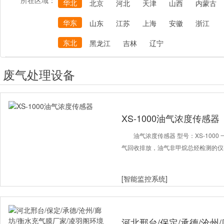
所在区域：
华北
北京
河北
天津
山西
内蒙古
华东
山东
江苏
上海
安徽
浙江
东北
黑龙江
吉林
辽宁
废气处理设备
XS-1000油气浓度传感器
油气浓度传感器 型号：XS-100
气回收排放，油气非甲烷总烃检测的仪
[智能监控系统]
河北邢台/保定/承德/沧州