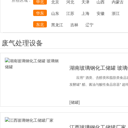
所在区域：
华北
北京
河北
天津
山西
内蒙古
华东
山东
江苏
上海
安徽
浙江
东北
黑龙江
吉林
辽宁
废气处理设备
湖南玻璃钢化工储罐 玻
应用* 酒类、含醇类和脂肪类食品
发酵罐* 醋、酱油与酸性食品容器* 超
[储罐]
江西玻璃钢化工储罐厂家