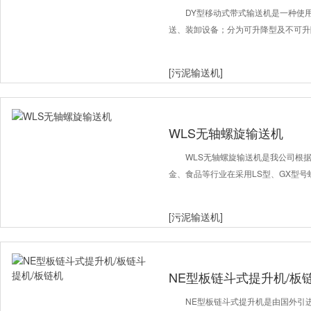
DY型移动式带式输送机是一种使
送、装卸设备；分为可升降型及不可升
[污泥输送机]
WLS无轴螺旋输送机
WLS无轴螺旋输送机是我公司根
金、食品等行业在采用LS型、GX型
[污泥输送机]
NE型板链斗式提升机/板
NE型板链斗式提升机是由国外引