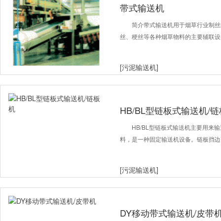
带式输送机
简介带式输送机用于烟草行业制丝
丝、梗丝等各种烟草物料的主要辅联设
[污泥输送机]
HB/BL型链板式输送机/
HB/BL型链板式输送机主要用来
料，是一种固定输送机设备。链板挡边高
[污泥输送机]
DY移动带式输送机/皮带