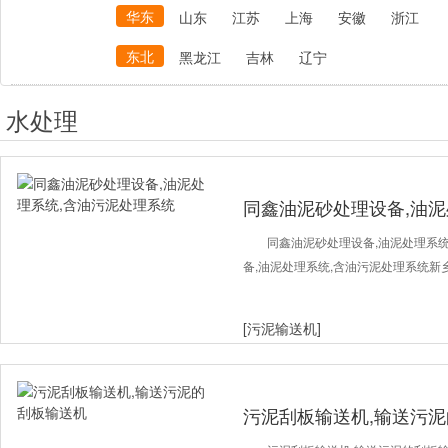
华东
山东
江苏
上海
安徽
浙江
东北
黑龙江
吉林
辽宁
水处理
同鑫油泥砂处理设备,油泥
统
同鑫油泥砂处理设备,油泥处理系
备,油泥处理系统,含油污泥处理系统新
[污泥输送机]
污泥刮板输送机,输送污