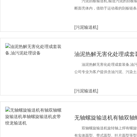
污泥刮板输送机,输送污泥的刮板
断面壳体内，借助于运动着的刮板链条
[污泥输送机]
油泥热解无害化处理成套
油泥热解无害化处理成套装备,油
公司专业为客户提供含油污泥、污染土
[污泥输送机]
无轴螺旋输送机有轴双轴
机皮带绞龙输送机
双轴螺旋输送机旋转轴上焊有螺旋
有实体面型、带式面型、叶片面型等型