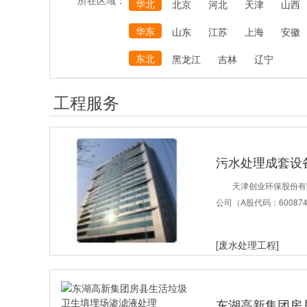
所在区域：
华北
北京
河北
天津
山西
华东
山东
江苏
上海
安徽
东北
黑龙江
吉林
辽宁
工程服务
污水处理成套设
天津创业环保股份有
公司（A股代码：6008
[废水处理工程]
东湖高新集团房