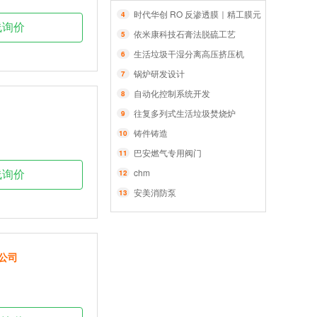
时代华创 RO 反渗透膜｜精工膜元件，智净每一
4
线询价
依米康科技石膏法脱硫工艺
5
生活垃圾干湿分离高压挤压机
6
锅炉研发设计
7
自动化控制系统开发
8
往复多列式生活垃圾焚烧炉
9
铸件铸造
10
巴安燃气专用阀门
11
chm
12
线询价
安美消防泵
13
公司