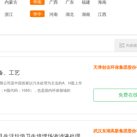
华南
内蒙古
广西
广东
福建
海南
华中
浙江
河南
湖北
湖南
江西
列表模
天津创业环保集团股份
备、工艺
限公司是中国首家以污水处理为主业的A、H股上市
74；H股代码：1065），也是国内环保领域的
免费在
武汉东湖高新集团股份
县生活垃圾卫生填埋场渗滤液处理