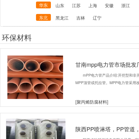
华东
山东
江苏
上海
安徽
浙江
东北
黑龙江
吉林
辽宁
环保材料
甘南mpp电力管市场批
管
mPP电力管产品介绍:开挖型和非
MPP顶管或托拉管。MPP电力管采
[聚丙烯防腐材料]
陕西PP喷淋塔，PP管道