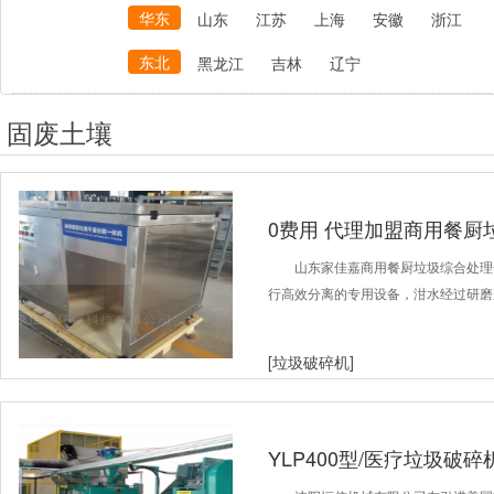
华东
山东
江苏
上海
安徽
浙江
东北
黑龙江
吉林
辽宁
固废土壤
0费用 代理加盟商用餐厨
山东家佳嘉商用餐厨垃圾综合处理
行高效分离的专用设备，泔水经过研磨
[垃圾破碎机]
YLP400型/医疗垃圾破