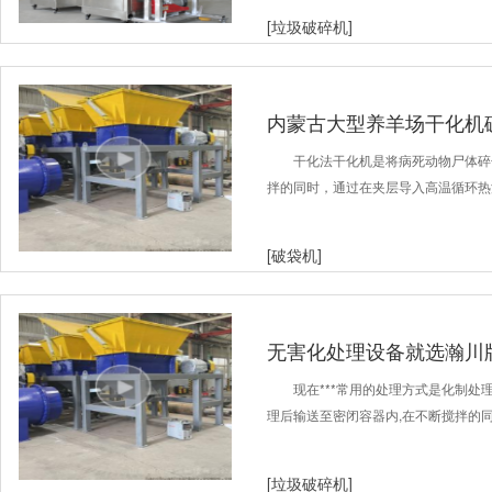
[垃圾破碎机]
内蒙古大型养羊场干化机
干化法干化机是将病死动物尸体碎
拌的同时，通过在夹层导入高温循环热
[破袋机]
无害化处理设备就选瀚川
现在***常用的处理方式是化制
理后输送至密闭容器内,在不断搅拌的
[垃圾破碎机]